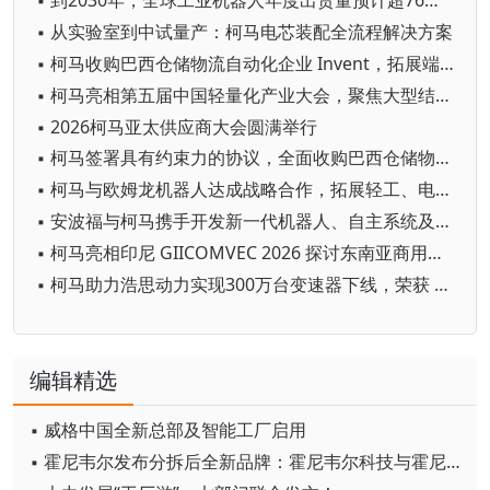
▪ 到2030年，全球工业机器人年度出货量预计超76万台
▪ 从实验室到中试量产：柯马电芯装配全流程解决方案
▪ 柯马收购巴西仓储物流自动化企业 Invent，拓展端到端内部物流平台
▪ 柯马亮相第五届中国轻量化产业大会，聚焦大型结构件柔性加工新需求
▪ 2026柯马亚太供应商大会圆满举行
▪ 柯马签署具有约束力的协议，全面收购巴西仓储物流自动化企业 Invent
▪ 柯马与欧姆龙机器人达成战略合作，拓展轻工、电子及医疗行业先进自动化解决方案
▪ 安波福与柯马携手开发新一代机器人、自主系统及工业物流解决方案
▪ 柯马亮相印尼 GIICOMVEC 2026 探讨东南亚商用车制造升级路径
▪ 柯马助力浩思动力实现300万台变速器下线，荣获 “鼎合•卓越伙伴奖”
编辑精选
▪ 威格中国全新总部及智能工厂启用
▪ 霍尼韦尔发布分拆后全新品牌：霍尼韦尔科技与霍尼韦尔航空航天