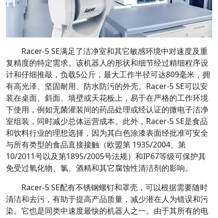
Racer-5 SE满足了洁净室和其它敏感环境中对速度及重
复精度的特定需求。该机器人的形状和细节经过精细程序设
计和仔细推敲，负载5公斤，最大工作半径可达809毫米，拥
有高光泽、坚固耐用、防水防污的外壳。Racer-5 SE可以安
装在桌面、斜面、墙壁或天花板上，易于在严格的工作环境
下使用，例如无菌灌装间的药品处理或经认证的微电子洁净
室组装，同时减少总体运营成本。此外，Racer-5 SE是食品
和饮料行业的理想选择，因为其白色涂漆表面经批准可安全
与所有类型的食品直接接触（欧盟第 1935/2004、第
10/2011号以及第1895/2005号法规）和IP67等级可保护其
免受过氧化物、氯、酒精和其它腐蚀性清洁剂的影响。
Racer-5 SE配有不锈钢螺钉和罩壳，可以根据需要随时
清洁和去污，有助于提高产品质量，减少潜在人为错误和污
染。它也是同类中速度最快的机器人之一。由于其所有的电