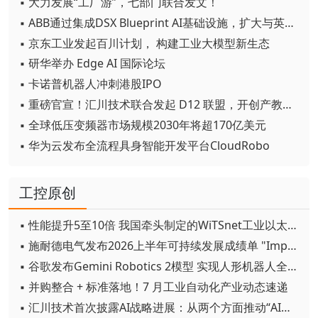
▪ 大力发展“工厂游”，七部门联合发文！
▪ ABB通过集成DSX Blueprint AI基础设施，扩大与英伟达的合作
▪ 京东工业发起百川计划， 构建工业大模型新生态
▪ 研华举办 Edge AI 国际论坛
▪ 卡诺普机器人冲刺港股IPO
▪ 重磅官宣！汇川技术联合发起 D12 联盟，开创产教融合新范式
▪ 全球低压变频器市场规模2030年将超170亿美元
▪ 华为云发布全流程具身智能开发平台CloudRobo
工控原创
▪ 性能提升5至10倍 我国牵头制定的WiTSnet工业以太网国际标准正式发布
▪ 施耐德电气发布2026上半年可持续发展成绩单 "Impact 2030"路线图开局稳健
▪ 谷歌发布Gemini Robotics 2模型 实现人形机器人全身智能控制突破
▪ 并购整合 + 标准落地！7 月工业自动化产业动态速递
▪ 汇川技术首次披露AI战略进展：从两个方面推动“AI业务化”落地