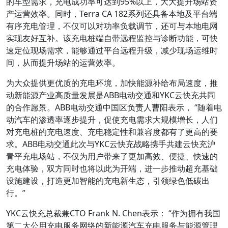
的车型需求，充电成功率可达到95%以上，大大提升场站资
产运营效率。同时，Terra CA 182系列还具备本地及平台端
有序充电管理，不仅可以对功率负载调节，还可与本地电网
实现友好互补。该充电桩端自带远程监控与诊断功能，可快
速定位现场需求，能够通过平台远程升级，减少现场运维时
间，从而提升场站的运营效率。
为大众提供更优质的充电环境，加快能源补给布局速度，推
动新能源产业高质量发展是ABB电动交通和YKC云快充共同
的合作愿景。ABB电动交通中国区负责人曹阳表示， “随着电
动汽车的渗透率逐步提升，促使充电需求大规模增长，人们
对充电桩的充电速度、充电稳定性和兼容度都有了更高的要
求。ABB电动交通此次与YKC云快充战略携手共建云快充沪
青平充电场站，不仅为用户带来了更加高效、便捷、快速的
充电体验，双方同时也将以此为开端，进一步推动超充基础
设施建设，打造更加智能的充电新生态，引领绿色低碳出
行。”
YKC云快充总裁兼CTO Frank N. Chen表示： “作为拥有我国
第二大公用充电服务网络的新能源汽车充电服务与能源管理