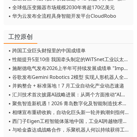
▪ 全球低压变频器市场规模2030年将超170亿美元
▪ 华为云发布全流程具身智能开发平台CloudRobo
工控原创
▪ 跨国工业巨头财报里的中国成绩单
▪ 性能提升5至10倍 我国牵头制定的WiTSnet工业以太网国际标准正式发布
▪ 施耐德电气发布2026上半年可持续发展成绩单 "Impact 2030"路线图开局稳健
▪ 谷歌发布Gemini Robotics 2模型 实现人形机器人全身智能控制突破
▪ 并购整合 + 标准落地！7 月工业自动化产业动态速递
▪ 汇川技术首次披露AI战略进展：从两个方面推动“AI业务化”落地
▪ 聚焦智造新机遇！2026 青岛数字化及智能制造技术论坛圆满落幕
▪ 相继宣布重磅收购，自动化巨头新一轮并购潮剑指何方？
▪ 西门子Eigen工程智能体落地中国，工业AI跨越物理世界“确定性”拐点
▪ 与哈金森达成战略合作，乐聚机器人何以持续获得工业巨头青睐？