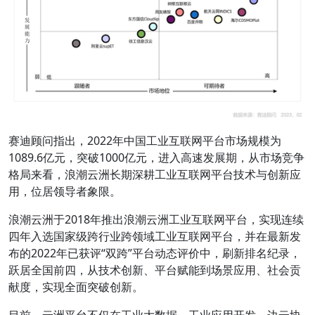
赛迪顾问指出，2022年中国工业互联网平台市场规模为
1089.6亿元，突破1000亿元，进入高速发展期，从市场竞争
格局来看，浪潮云洲长期深耕工业互联网平台技术与创新应
用，位居领导者象限。
浪潮云洲于2018年推出浪潮云洲工业互联网平台，实现连续
四年入选国家级跨行业跨领域工业互联网平台，并在最新发
布的2022年已获评“双跨”平台动态评价中，刷新排名纪录，
跃居全国前四，从技术创新、平台赋能到场景应用、社会贡
献度，实现全面突破创新。
目前，云洲平台不仅在工业大数据、工业应用开发、边云协