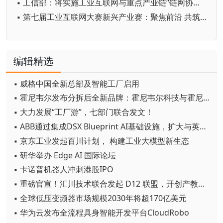
▪ 工信部：将实施工业互联网与重点产业链“链网协同”行动
▪ 第七届工业互联网大赛新兴产业赛：聚焦前沿 共筑未来创新生态
编辑精选
▪ 威格中国全新总部及智能工厂启用
▪ 霍尼韦尔发布分拆后全新品牌：霍尼韦尔科技与霍尼韦尔航空航天
▪ 大力发展“工厂游”，七部门联合发文！
▪ ABB通过集成DSX Blueprint AI基础设施，扩大与英伟达的合作
▪ 京东工业发起百川计划， 构建工业大模型新生态
▪ 研华举办 Edge AI 国际论坛
▪ 卡诺普机器人冲刺港股IPO
▪ 重磅官宣！汇川技术联合发起 D12 联盟，开创产教融合新范式
▪ 全球低压变频器市场规模2030年将超170亿美元
▪ 华为云发布全流程具身智能开发平台CloudRobo