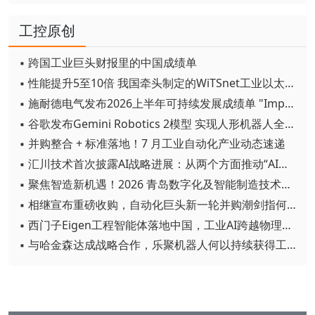
工控原创
▪ 跨国工业巨头财报里的中国成绩单
▪ 性能提升5至10倍 我国牵头制定的WiTSnet工业以太网国际标准正式发布
▪ 施耐德电气发布2026上半年可持续发展成绩单 "Impact 2030"路线图开局稳健
▪ 谷歌发布Gemini Robotics 2模型 实现人形机器人全身智能控制突破
▪ 并购整合 + 标准落地！7 月工业自动化产业动态速递
▪ 汇川技术首次披露AI战略进展：从两个方面推动“AI业务化”落地
▪ 聚焦智造新机遇！2026 青岛数字化及智能制造技术论坛圆满落幕
▪ 相继宣布重磅收购，自动化巨头新一轮并购潮剑指何方？
▪ 西门子Eigen工程智能体落地中国，工业AI跨越物理世界“确定性”拐点
▪ 与哈金森达成战略合作，乐聚机器人何以持续获得工业巨头青睐？