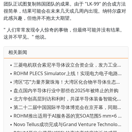
团队正试图复制韩国团队的成果。由于 "LK-99" 的合成方法
很简单，结果可能会在未来几天或几周内出现。纳特尔森对
此感兴趣，但他并不抱太大期望。
" 人们常常发现令人惊奇的事物，但最终可能并没有结果。
这并不罕见。" 他说。
相关新闻
▪ 三菱电机联合索尼半导体设立合资企业，发力工业AI视觉传感器赛道
▪ ROHM PLECS Simulator上线！实现电力电子电路的快速验证
▪ 湾区“芯”力量齐聚珠海！大湾区化合物半导体生态应用大会暨半导体产业CEO大会召开
▪ 盘点国内半导体行业中那些在2025年被终止的并购
▪ 北方华创高层到访和利时，共谋半导体装备智能化发展新路径
▪ 第二十二届中国国际半导体博览会在京开幕，同期举办第七届全球IC企业家大会
▪ ROHM推出适用于AI服务器的宽SOA范围5 mm×6 mm小尺寸MOSFET
▪ Novo Tellus成功完成与Grand Venture Technology的变革性增长合作