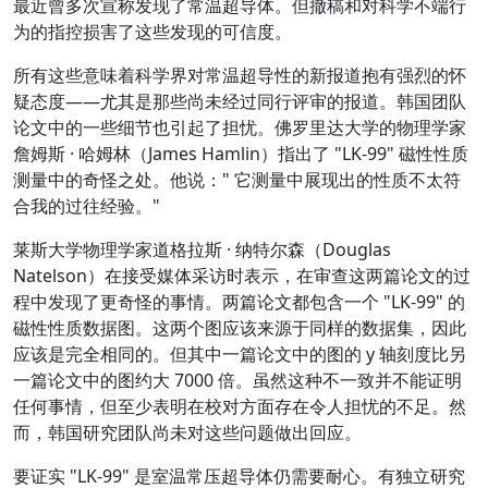
最近曾多次宣称发现了常温超导体。但撤稿和对科学不端行
为的指控损害了这些发现的可信度。
所有这些意味着科学界对常温超导性的新报道抱有强烈的怀
疑态度——尤其是那些尚未经过同行评审的报道。韩国团队
论文中的一些细节也引起了担忧。佛罗里达大学的物理学家
詹姆斯 · 哈姆林（James Hamlin）指出了 "LK-99" 磁性性质
测量中的奇怪之处。他说：" 它测量中展现出的性质不太符
合我的过往经验。"
莱斯大学物理学家道格拉斯 · 纳特尔森（Douglas
Natelson）在接受媒体采访时表示，在审查这两篇论文的过
程中发现了更奇怪的事情。两篇论文都包含一个 "LK-99" 的
磁性性质数据图。这两个图应该来源于同样的数据集，因此
应该是完全相同的。但其中一篇论文中的图的 y 轴刻度比另
一篇论文中的图约大 7000 倍。虽然这种不一致并不能证明
任何事情，但至少表明在校对方面存在令人担忧的不足。然
而，韩国研究团队尚未对这些问题做出回应。
要证实 "LK-99" 是室温常压超导体仍需要耐心。有独立研究