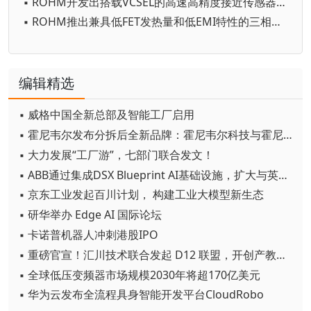
▪ ROHM开发出搭载VCSEL的高速高精度接近传感器“RPR-0730”
▪ ROHM推出兼具低FET发热量和低EMI特性的三相无刷电机驱动器IC
编辑精选
▪ 威格中国全新总部及智能工厂启用
▪ 霍尼韦尔发布分拆后全新品牌：霍尼韦尔科技与霍尼韦尔航空航天
▪ 大力发展“工厂游”，七部门联合发文！
▪ ABB通过集成DSX Blueprint AI基础设施，扩大与英伟达的合作
▪ 京东工业发起百川计划， 构建工业大模型新生态
▪ 研华举办 Edge AI 国际论坛
▪ 卡诺普机器人冲刺港股IPO
▪ 重磅官宣！汇川技术联合发起 D12 联盟，开创产教融合新范式
▪ 全球低压变频器市场规模2030年将超170亿美元
▪ 华为云发布全流程具身智能开发平台CloudRobo