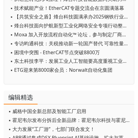
▪ 技术赋能产业！EtherCAT专题交流会在京圆满落幕
▪ 【共筑安全之盾】烽台科技圆满承办2025钢铁行业工业信息安全专项研讨会（永钢站）
▪ 烽台科技面向护航新型工业化网络安全专项行动整体服务方案
▪ Moxa 加入开放流程自动化™ 论坛，参与制定厂商中立的开放技术标准，全力支持工业自动化
▪ 专访昀通科技：关税推动新一轮国产替代 可靠性量产才是真实超越
▪ 困境中突围 - EtherCAT节点突破8800万
▪ 东土科技李平：发展工业人工智能要高度重视工业通信网络和工业网络标准
▪ ETG迎来第8000家会员：Norwalt自动化集团
编辑精选
▪ 威格中国全新总部及智能工厂启用
▪ 霍尼韦尔发布分拆后全新品牌：霍尼韦尔科技与霍尼韦尔航空航天
▪ 大力发展“工厂游”，七部门联合发文！
▪ ABB通过集成DSX Blueprint AI基础设施，扩大与英伟达的合作