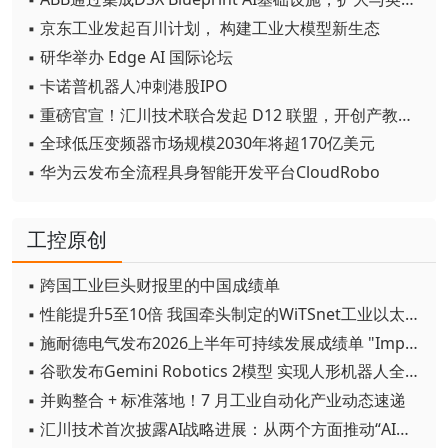
▪ 京东工业发起百川计划， 构建工业大模型新生态
▪ 研华举办 Edge AI 国际论坛
▪ 卡诺普机器人冲刺港股IPO
▪ 重磅官宣！汇川技术联合发起 D12 联盟，开创产教融合新范式
▪ 全球低压变频器市场规模2030年将超170亿美元
▪ 华为云发布全流程具身智能开发平台CloudRobo
工控原创
▪ 跨国工业巨头财报里的中国成绩单
▪ 性能提升5至10倍 我国牵头制定的WiTSnet工业以太网国际标准正式发布
▪ 施耐德电气发布2026上半年可持续发展成绩单 "Impact 2030"路线图开局稳健
▪ 谷歌发布Gemini Robotics 2模型 实现人形机器人全身智能控制突破
▪ 并购整合 + 标准落地！7 月工业自动化产业动态速递
▪ 汇川技术首次披露AI战略进展：从两个方面推动“AI业务化”落地