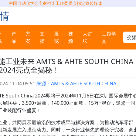
中国自动化学会专家咨询工作委员会指定宣传媒体
情
下
产
方
文
展
视
大讲
工控学
载
品
案
摘
览
频
坛
堂
来 AMTS & AHTE SOUTH CHINA
2024亮点全揭秘！
024-11-04 09:51
来源：AMTS & AHTE SOUTH CHINA
 South China 2024即将于2024年11月6日在深圳国际会展中
袂，3,500+展商，140,000㎡面积，15万+观众，邀您一同
工业装配行业盛宴！
企业，共同展示最前沿的技术成果与解决方案，为推动汽车零部
创新发展注入强劲动力。同时，一众行业领先的理论研究者、商