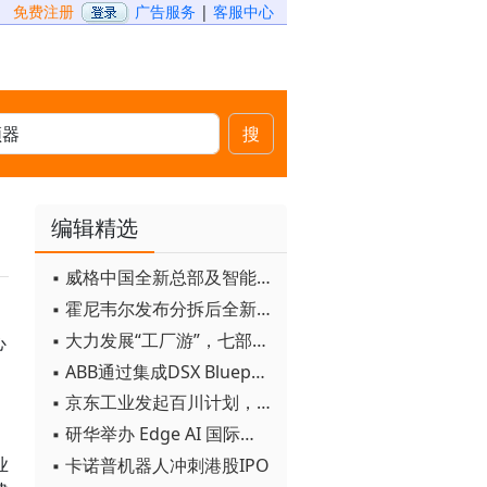
免费注册
广告服务
|
客服中心
搜
编辑精选
▪ 威格中国全新总部及智能工厂启用
▪ 霍尼韦尔发布分拆后全新品牌：霍尼韦尔科技与霍尼韦尔航空航天
▪ 大力发展“工厂游”，七部门联合发文！
心
▪ ABB通过集成DSX Blueprint AI基础设施，扩大与英伟达的合作
▪ 京东工业发起百川计划， 构建工业大模型新生态
▪ 研华举办 Edge AI 国际论坛
业
▪ 卡诺普机器人冲刺港股IPO