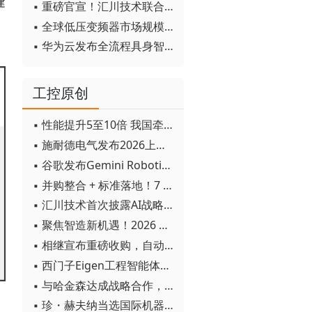
建
▪ 重磅官宣！汇川技术联合发起 D12 联盟，开创产教融合新范式
▪ 全球低压变频器市场规模2030年将超170亿美元
▪ 华为云发布全流程具身智能开发平台CloudRobo
工控原创
▪ 性能提升5至10倍 我国牵头制定的WiTSnet工业以太网国际标准正式发布
▪ 施耐德电气发布2026上半年可持续发展成绩单 "Impact 2030"路线图开局稳健
▪ 谷歌发布Gemini Robotics 2模型 实现人形机器人全身智能控制突破
▪ 并购整合 + 标准落地！7 月工业自动化产业动态速递
▪ 汇川技术首次披露AI战略进展：从两个方面推动“AI业务化”落地
▪ 聚焦智造新机遇！2026 青岛数字化及智能制造技术论坛圆满落幕
▪ 相继宣布重磅收购，自动化巨头新一轮并购潮剑指何方？
▪ 西门子Eigen工程智能体落地中国，工业AI跨越物理世界“确定性”拐点
▪ 与哈金森达成战略合作，乐聚机器人何以持续获得工业巨头青睐？
▪ 珍・赫夫纳当选国际机器人联合会新任主席