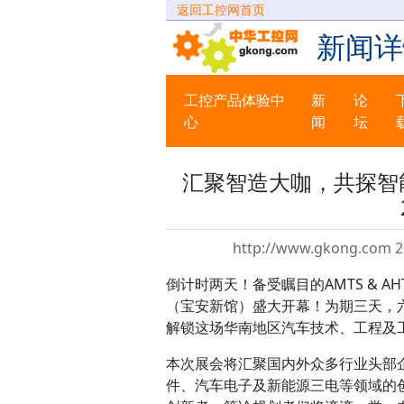
返回工控网首页
新闻详
工控产品体验中
新
论
心
闻
坛
汇聚智造大咖，共探智能工业未
http://www.gkong.com 2
倒计时两天！备受瞩目的AMTS & AHTE
（宝安新馆）盛大开幕！为期三天，六展联
解锁这场华南地区汽车技术、工程及
本次展会将汇聚国内外众多行业头部
件、汽车电子及新能源三电等领域的