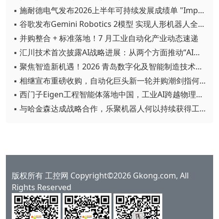
▪ 施耐德电气发布2026上半年可持续发展成绩单 "Impact 2030"路线图开局稳健
▪ 谷歌发布Gemini Robotics 2模型 实现人形机器人全身智能控制突破
▪ 并购整合 + 标准落地！7 月工业自动化产业动态速递
▪ 汇川技术首次披露AI战略进展：从两个方面推动“AI业务化”落地
▪ 聚焦智造新机遇！2026 青岛数字化及智能制造技术论坛圆满落幕
▪ 相继宣布重磅收购，自动化巨头新一轮并购潮剑指何方？
▪ 西门子Eigen工程智能体落地中国，工业AI跨越物理世界“确定性”拐点
▪ 与哈金森达成战略合作，乐聚机器人何以持续获得工业巨头青睐？
版权所有 工控网 Copyright©2026 Gkong.com, All
Rights Reserved