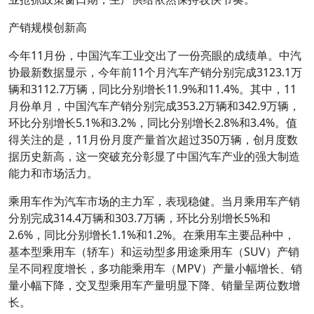
产销规模创新高
今年11月份，中国汽车工业交出了一份亮眼的成绩单。中汽
协最新数据显示，今年前11个月汽车产销分别完成3123.1万
辆和3112.7万辆，同比分别增长11.9%和11.4%。其中，11
月份单月，中国汽车产销分别完成353.2万辆和342.9万辆，
环比分别增长5.1%和3.2%，同比分别增长2.8%和3.4%。值
得关注的是，11月份月度产量首次超过350万辆，创月度数
据历史新高，这一突破充分彰显了中国汽车产业的强大制造
能力和市场活力。
乘用车作为汽车市场的主力军，表现稳健。当月乘用车产销
分别完成314.4万辆和303.7万辆，环比分别增长5%和
2.6%，同比分别增长1.1%和1.2%。在乘用车主要品种中，
基本型乘用车（轿车）和运动型多用途乘用车（SUV）产销
呈不同程度增长，多功能乘用车（MPV）产量小幅增长、销
量小幅下降，交叉型乘用车产量明显下降、销量呈两位数增
长。