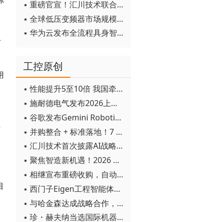
▪ 重磅官宣！汇川技术联合发起 D12 联盟，开创产教融合新范式
▪ 全球低压变频器市场规模2030年将超170亿美元
▪ 华为云发布全流程具身智能开发平台CloudRobo
可
工控原创
用
▪ 性能提升5至10倍 我国牵头制定的WiTSnet工业以太网国际标准正式发布
▪ 施耐德电气发布2026上半年可持续发展成绩单 "Impact 2030"路线图开局稳健
▪ 谷歌发布Gemini Robotics 2模型 实现人形机器人全身智能控制突破
环
▪ 并购整合 + 标准落地！7 月工业自动化产业动态速递
▪ 汇川技术首次披露AI战略进展：从两个方面推动“AI业务化”落地
▪ 聚焦智造新机遇！2026 青岛数字化及智能制造技术论坛圆满落幕
▪ 相继宣布重磅收购，自动化巨头新一轮并购潮剑指何方？
目
▪ 西门子Eigen工程智能体落地中国，工业AI跨越物理世界“确定性”拐点
▪ 与哈金森达成战略合作，乐聚机器人何以持续获得工业巨头青睐？
▪ 珍・赫夫纳当选国际机器人联合会新任主席