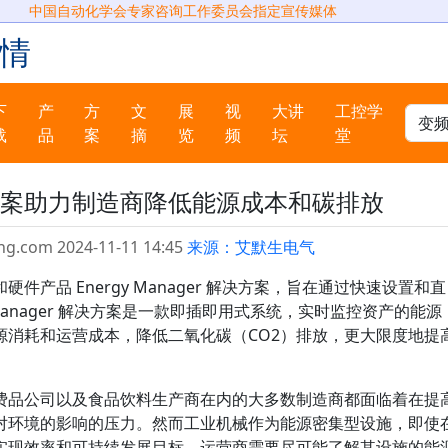
中国自动化学会专家咨询工作委员会指定宣传媒体
情
下
产
方
文
展
视
大讲
工控学
载
品
案
摘
览
频
坛
堂
案助力制造商降低能源成本和碳排放
ng.com 2024-11-11 14:45
来源：艾默生电气
产品 Energy Manager 解决方案，旨在通过快速设置和直
Manager 解决方案是一款即插即用式系统，实时监控资产的能源
源消耗和运营成本，降低二氧化碳（CO2）排放，更大限度地提
费品公司以及食品饮料生产商在内的大多数制造商都面临着在提
对环境的影响的压力。然而工业机械作为能源密集型设施，即使
实现效率和可持续发展目标，运营商需要尽可能了解其设施的能