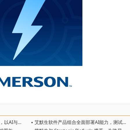
▪ 艾默生举办2026无界自动化峰会，以AI与本土创新驱动自主智造
▪ 艾默生软件产品组合全面部署AI能力，测试效率提升高达50%