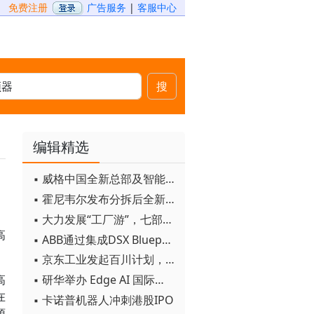
免费注册
广告服务
|
客服中心
搜
编辑精选
▪ 威格中国全新总部及智能工厂启用
▪ 霍尼韦尔发布分拆后全新品牌：霍尼韦尔科技与霍尼韦尔航空航天
▪ 大力发展“工厂游”，七部门联合发文！
高
▪ ABB通过集成DSX Blueprint AI基础设施，扩大与英伟达的合作
▪ 京东工业发起百川计划， 构建工业大模型新生态
▪ 研华举办 Edge AI 国际论坛
高
在
▪ 卡诺普机器人冲刺港股IPO
源