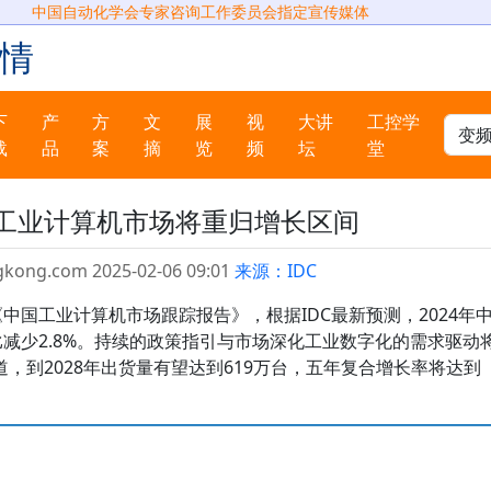
中国自动化学会专家咨询工作委员会指定宣传媒体
情
下
产
方
文
展
视
大讲
工控学
载
品
案
摘
览
频
坛
堂
国工业计算机市场将重归增长区间
gkong.com 2025-02-06 09:01
来源：IDC
中国工业计算机市场跟踪报告》，根据IDC最新预测，2024年
比减少2.8%。持续的政策指引与市场深化工业数字化的需求驱动
，到2028年出货量有望达到619万台，五年复合增长率将达到