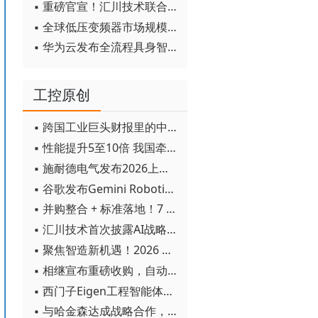
▪ 重磅官宣！汇川技术联合发起 D12 联盟，开创产教融合新范式
▪ 全球低压变频器市场规模2030年将超170亿美元
▪ 华为云发布全流程具身智能开发平台CloudRobo
工控原创
▪ 跨国工业巨头财报里的中国成绩单
▪ 性能提升5至10倍 我国牵头制定的WiTSnet工业以太网国际标准正式发布
▪ 施耐德电气发布2026上半年可持续发展成绩单 "Impact 2030"路线图开局稳健
▪ 谷歌发布Gemini Robotics 2模型 实现人形机器人全身智能控制突破
▪ 并购整合 + 标准落地！7 月工业自动化产业动态速递
▪ 汇川技术首次披露AI战略进展：从两个方面推动“AI业务化”落地
▪ 聚焦智造新机遇！2026 青岛数字化及智能制造技术论坛圆满落幕
▪ 相继宣布重磅收购，自动化巨头新一轮并购潮剑指何方？
▪ 西门子Eigen工程智能体落地中国，工业AI跨越物理世界“确定性”拐点
▪ 与哈金森达成战略合作，乐聚机器人何以持续获得工业巨头青睐？