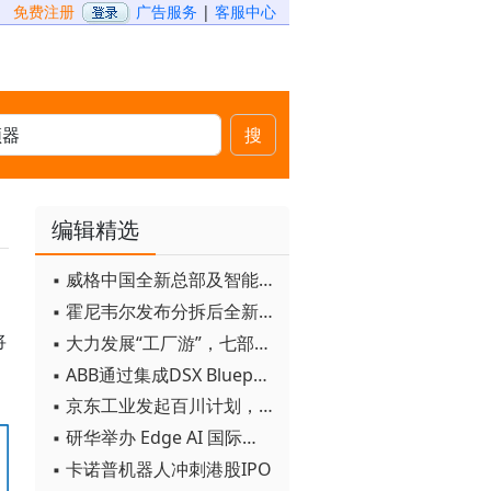
免费注册
广告服务
|
客服中心
搜
编辑精选
▪ 威格中国全新总部及智能工厂启用
▪ 霍尼韦尔发布分拆后全新品牌：霍尼韦尔科技与霍尼韦尔航空航天
中
将
▪ 大力发展“工厂游”，七部门联合发文！
▪ ABB通过集成DSX Blueprint AI基础设施，扩大与英伟达的合作
▪ 京东工业发起百川计划， 构建工业大模型新生态
▪ 研华举办 Edge AI 国际论坛
▪ 卡诺普机器人冲刺港股IPO