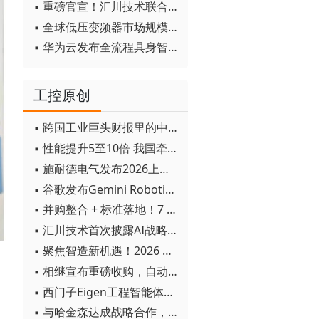
▪ 重磅官宣！汇川技术联合发起 D12 联盟，开创产教融合新范式
▪ 全球低压变频器市场规模2030年将超170亿美元
▪ 华为云发布全流程具身智能开发平台CloudRobo
工控原创
▪ 跨国工业巨头财报里的中国成绩单
▪ 性能提升5至10倍 我国牵头制定的WiTSnet工业以太网国际标准正式发布
▪ 施耐德电气发布2026上半年可持续发展成绩单 "Impact 2030"路线图开局稳健
▪ 谷歌发布Gemini Robotics 2模型 实现人形机器人全身智能控制突破
▪ 并购整合 + 标准落地！7 月工业自动化产业动态速递
▪ 汇川技术首次披露AI战略进展：从两个方面推动“AI业务化”落地
▪ 聚焦智造新机遇！2026 青岛数字化及智能制造技术论坛圆满落幕
▪ 相继宣布重磅收购，自动化巨头新一轮并购潮剑指何方？
▪ 西门子Eigen工程智能体落地中国，工业AI跨越物理世界“确定性”拐点
▪ 与哈金森达成战略合作，乐聚机器人何以持续获得工业巨头青睐？