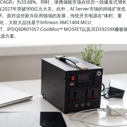
（CAGR）为33.68%。同时，便携储能市场在经历一段爆发式增长
27年突破900亿元大关。此外，AI Server市场的持续扩张也
求。面对这些新兴应用领域的发展，传统开关电源在“体积、重
联大品佳基于Infineon XMC1404 MCU、
FET、IPDQ60R010S7 CoolMos™ MOSFET以及2EDS9259X栅极
电源方案。