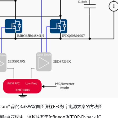
neon产品的3.3KW双向图腾柱PFC数字电源方案的方块图
模块，该模块基于Infineon旗下QR-Flyback IC