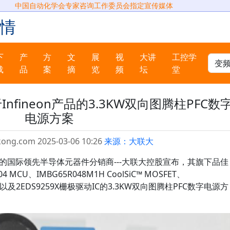
中国自动化学会专家咨询工作委员会指定宣传媒体
情
下
产
方
文
展
视
大讲
工控学
载
品
案
摘
览
频
坛
堂
fineon产品的3.3KW双向图腾柱PFC数
电源方案
kong.com 2025-03-06 10:26
来源：大联大
场的国际领先半导体元器件分销商---大联大控股宣布，其旗下品佳
 MCU、IMBG65R048M1H CoolSiC™ MOSFET、
OSFET以及2EDS9259X栅极驱动IC的3.3KW双向图腾柱PFC数字电源方