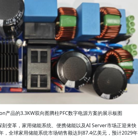
neon产品的3.3KW双向图腾柱PFC数字电源方案的展示板图
刻变革，家用储能系统、便携储能以及AI Server市场正迎来快
年，全球家用储能系统市场销售额达到87.4亿美元，预计2029年