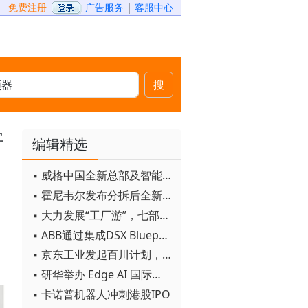
免费注册
广告服务
|
客服中心
搜
字
编辑精选
▪ 威格中国全新总部及智能工厂启用
▪ 霍尼韦尔发布分拆后全新品牌：霍尼韦尔科技与霍尼韦尔航空航天
▪ 大力发展“工厂游”，七部门联合发文！
▪ ABB通过集成DSX Blueprint AI基础设施，扩大与英伟达的合作
▪ 京东工业发起百川计划， 构建工业大模型新生态
▪ 研华举办 Edge AI 国际论坛
▪ 卡诺普机器人冲刺港股IPO