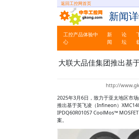
返回工控网首页
新闻详
工控产品体验中
新
论
心
闻
坛
大联大品佳集团推出基于In
http://www.g
2025年3月6日，致力于亚太地区市
推出基于英飞凌（Infineon）XMC1404
IPDQ60R010S7 CoolMos™ M
案。