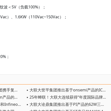
纹波＜5V（负载100%）；
ac）、1.6KW（110Vac~150Vac）；
20%；
。
▪ 赋能产业数字化：大联大诠鼎集团携手复旦微电子成功举办RFID与传感协同研讨会
▪ 大联大世平集团推出基于onsemi产品的IC评估板方案
▪ 大联大品佳集团推出基于Infineon产品的电机控制器方案
▪ 25年蝉联！大联大连续获得“年度国际品牌分销商”奖
▪ 大联大友尚集团推出基于onsemi和Infineon产品的电源适配器方案
▪ 大联大诠鼎集团推出基于PI产品的62W三输出定电压反激式电源解决方案