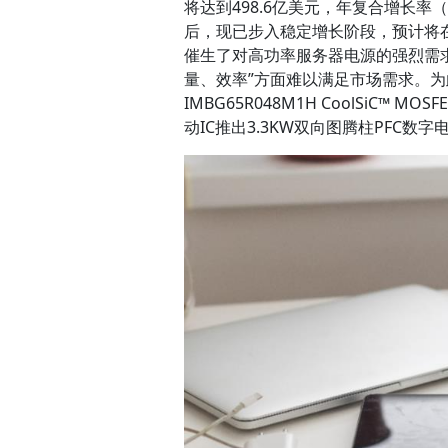
将达到498.6亿美元，年复合增长率
后，现已步入稳定增长阶段，预计将在20
催生了对高功率服务器电源的强烈需
量、效率”方面难以满足市场需求。为此，大
IMBG65R048M1H CoolSiC™ MOS
动IC推出3.3KW双向图腾柱PFC数字