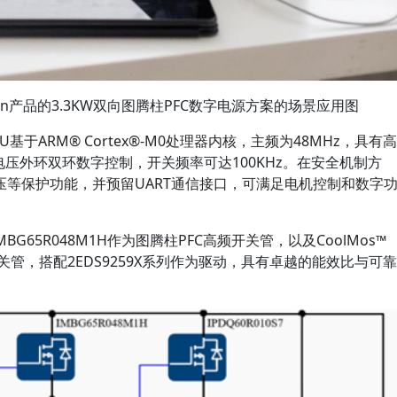
eon产品的3.3KW双向图腾柱PFC数字电源方案的场景应用图
 MCU基于ARM® Cortex®-M0处理器内核，主频为48MHz，具有高
电压外环双环数字控制，开关频率可达100KHz。在安全机制方
等保护功能，并预留UART通信接口，可满足电机控制和数字
 IMBG65R048M1H作为图腾柱PFC高频开关管，以及CoolMos™
为低频开关管，搭配2EDS9259X系列作为驱动，具有卓越的能效比与可靠