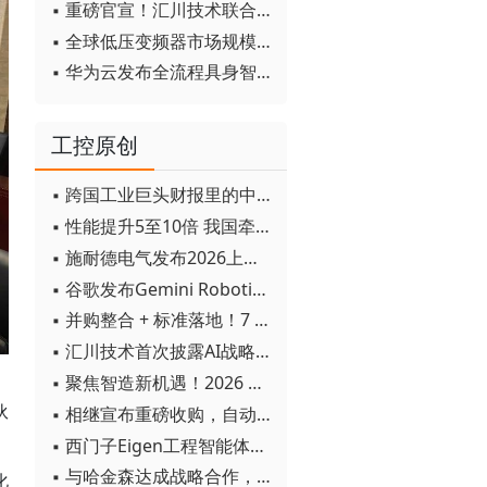
▪ 重磅官宣！汇川技术联合发起 D12 联盟，开创产教融合新范式
▪ 全球低压变频器市场规模2030年将超170亿美元
▪ 华为云发布全流程具身智能开发平台CloudRobo
工控原创
▪ 跨国工业巨头财报里的中国成绩单
▪ 性能提升5至10倍 我国牵头制定的WiTSnet工业以太网国际标准正式发布
▪ 施耐德电气发布2026上半年可持续发展成绩单 "Impact 2030"路线图开局稳健
▪ 谷歌发布Gemini Robotics 2模型 实现人形机器人全身智能控制突破
▪ 并购整合 + 标准落地！7 月工业自动化产业动态速递
▪ 汇川技术首次披露AI战略进展：从两个方面推动“AI业务化”落地
▪ 聚焦智造新机遇！2026 青岛数字化及智能制造技术论坛圆满落幕
伙
▪ 相继宣布重磅收购，自动化巨头新一轮并购潮剑指何方？
▪ 西门子Eigen工程智能体落地中国，工业AI跨越物理世界“确定性”拐点
▪ 与哈金森达成战略合作，乐聚机器人何以持续获得工业巨头青睐？
化