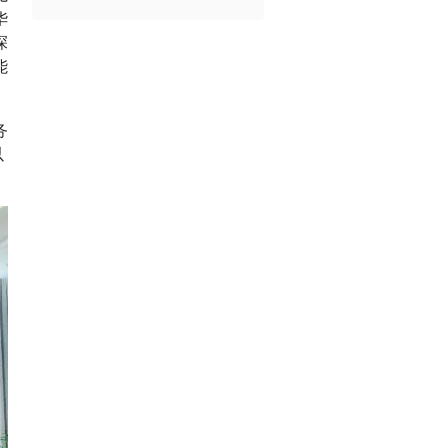
华
深
能
务
以