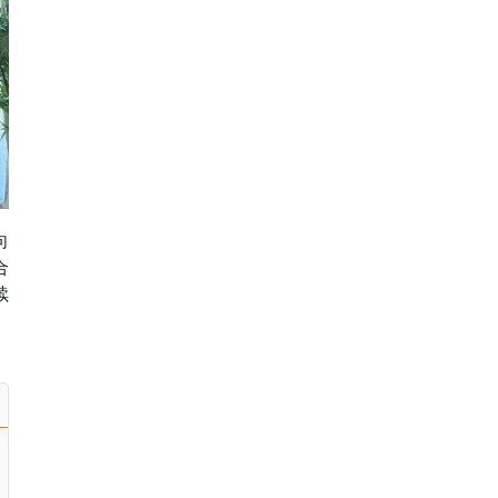
向
合
续
、