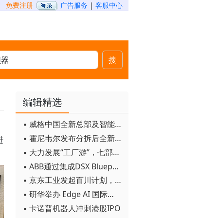
免费注册
广告服务
|
客服中心
搜
编辑精选
▪ 威格中国全新总部及智能工厂启用
▪ 霍尼韦尔发布分拆后全新品牌：霍尼韦尔科技与霍尼韦尔航空航天
进
▪ 大力发展“工厂游”，七部门联合发文！
▪ ABB通过集成DSX Blueprint AI基础设施，扩大与英伟达的合作
▪ 京东工业发起百川计划， 构建工业大模型新生态
▪ 研华举办 Edge AI 国际论坛
▪ 卡诺普机器人冲刺港股IPO