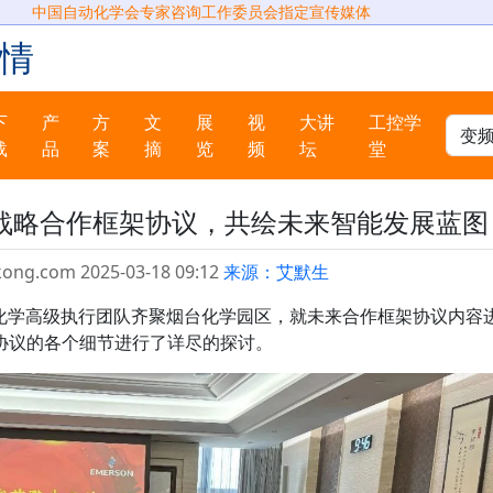
中国自动化学会专家咨询工作委员会指定宣传媒体
情
下
产
方
文
展
视
大讲
工控学
载
品
案
摘
览
频
坛
堂
战略合作框架协议，共绘未来智能发展蓝图
kong.com 2025-03-18 09:12
来源：艾默生
万华化学高级执行团队齐聚烟台化学园区，就未来合作框架协议内容
协议的各个细节进行了详尽的探讨。