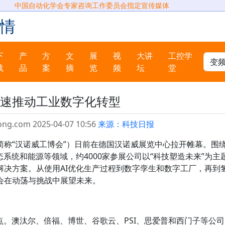
中国自动化学会专家咨询工作委员会指定宣传媒体
情
下
产
方
文
展
视
大讲
工控学
载
品
案
摘
览
频
坛
堂
加速推动工业数字化转型
ong.com 2025-04-07 10:56
来源：科技日报
简称“汉诺威工博会”）日前在德国汉诺威展览中心拉开帷幕。围
态系统和能源等领域，约4000家参展公司以“科技塑造未来”为主
解决方案。从使用AI优化生产过程到数字孪生和数字工厂，再到
会在动荡与挑战中展望未来。
点。澳汰尔、倍福、博世、谷歌云、PSI、思爱普和西门子等公司