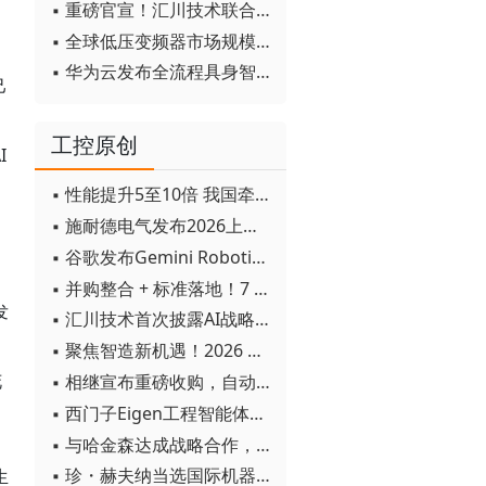
▪ 重磅官宣！汇川技术联合发起 D12 联盟，开创产教融合新范式
▪ 全球低压变频器市场规模2030年将超170亿美元
▪ 华为云发布全流程具身智能开发平台CloudRobo
己
工控原创
I
▪ 性能提升5至10倍 我国牵头制定的WiTSnet工业以太网国际标准正式发布
▪ 施耐德电气发布2026上半年可持续发展成绩单 "Impact 2030"路线图开局稳健
▪ 谷歌发布Gemini Robotics 2模型 实现人形机器人全身智能控制突破
▪ 并购整合 + 标准落地！7 月工业自动化产业动态速递
发
▪ 汇川技术首次披露AI战略进展：从两个方面推动“AI业务化”落地
▪ 聚焦智造新机遇！2026 青岛数字化及智能制造技术论坛圆满落幕
花
▪ 相继宣布重磅收购，自动化巨头新一轮并购潮剑指何方？
▪ 西门子Eigen工程智能体落地中国，工业AI跨越物理世界“确定性”拐点
▪ 与哈金森达成战略合作，乐聚机器人何以持续获得工业巨头青睐？
▪ 珍・赫夫纳当选国际机器人联合会新任主席
生