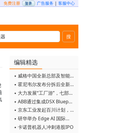
免费注册
广告服务
|
客服中心
搜
编辑精选
▪ 威格中国全新总部及智能工厂启用
▪ 霍尼韦尔发布分拆后全新品牌：霍尼韦尔科技与霍尼韦尔航空航天
绕
题
▪ 大力发展“工厂游”，七部门联合发文！
氢
▪ ABB通过集成DSX Blueprint AI基础设施，扩大与英伟达的合作
▪ 京东工业发起百川计划， 构建工业大模型新生态
▪ 研华举办 Edge AI 国际论坛
▪ 卡诺普机器人冲刺港股IPO