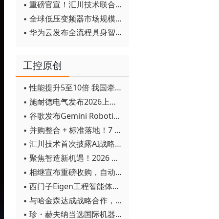
▪ 重磅官宣！汇川技术联合发起 D12 联盟，开创产教融合新范式
▪ 全球低压变频器市场规模2030年将超170亿美元
▪ 华为云发布全流程具身智能开发平台CloudRobo
工控原创
▪ 性能提升5至10倍 我国牵头制定的WiTSnet工业以太网国际标准正式发布
▪ 施耐德电气发布2026上半年可持续发展成绩单 "Impact 2030"路线图开局稳健
▪ 谷歌发布Gemini Robotics 2模型 实现人形机器人全身智能控制突破
▪ 并购整合 + 标准落地！7 月工业自动化产业动态速递
▪ 汇川技术首次披露AI战略进展：从两个方面推动“AI业务化”落地
▪ 聚焦智造新机遇！2026 青岛数字化及智能制造技术论坛圆满落幕
▪ 相继宣布重磅收购，自动化巨头新一轮并购潮剑指何方？
▪ 西门子Eigen工程智能体落地中国，工业AI跨越物理世界“确定性”拐点
▪ 与哈金森达成战略合作，乐聚机器人何以持续获得工业巨头青睐？
▪ 珍・赫夫纳当选国际机器人联合会新任主席