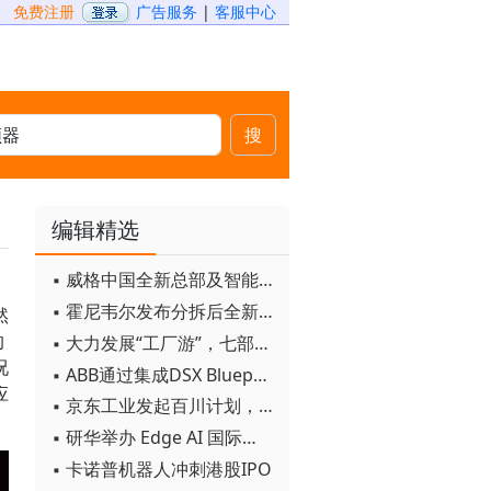
免费注册
广告服务
|
客服中心
搜
编辑精选
▪ 威格中国全新总部及智能工厂启用
▪ 霍尼韦尔发布分拆后全新品牌：霍尼韦尔科技与霍尼韦尔航空航天
然
的
▪ 大力发展“工厂游”，七部门联合发文！
况
▪ ABB通过集成DSX Blueprint AI基础设施，扩大与英伟达的合作
应
▪ 京东工业发起百川计划， 构建工业大模型新生态
▪ 研华举办 Edge AI 国际论坛
▪ 卡诺普机器人冲刺港股IPO