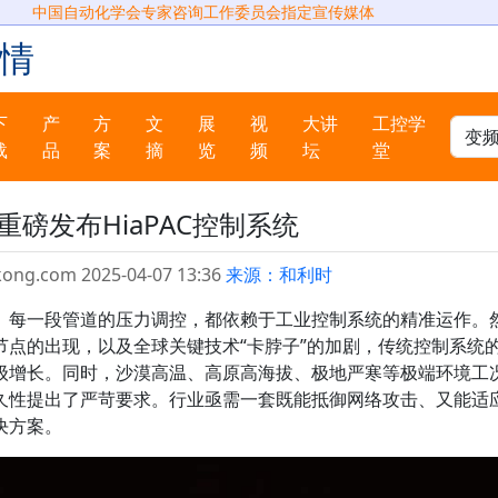
中国自动化学会专家咨询工作委员会指定宣传媒体
情
下
产
方
文
展
视
大讲
工控学
载
品
案
摘
览
频
坛
堂
重磅发布HiaPAC控制系统
kong.com 2025-04-07 13:36
来源：和利时
、每一段管道的压力调控，都依赖于工业控制系统的精准运作。
节点的出现，以及全球关键技术“卡脖子”的加剧，传统控制系统
级增长。同时，沙漠高温、高原高海拔、极地严寒等极端环境工
久性提出了严苛要求。行业亟需一套既能抵御网络攻击、又能适
决方案。