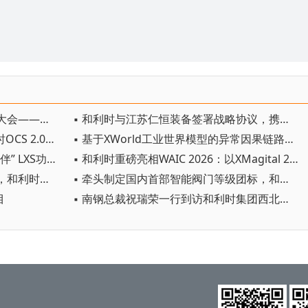
▪ 和利时出席第六届中国工业软件大会——以数据知识双轮驱动赋能工业AI革新
▪ 和利时与江苏仁恒装备签署战略协议，携手赋能造纸行业高质量发展
▪ 共建全国产化NIICA 生态，和利时OCS 2.0完成多厂商兼容认证
▪ 基于XWorld工业世界模型的异常因果链路智能追溯
▪ 和利时获评北方华创“精英合作伙伴” LXS功能安全PLC 护航半导体装备国产化
▪ 和利时重磅亮相WAIC 2026：以XMagital 2.0，打造“自由定义、自主运行”的智能工厂
▪ 全链智能方案赋能车企迭代升级，和利时精彩亮相“AMTS 2026”
▪ 牵头制定国内首部智能阀门等级团标，和利时重新定义“智能”新赛道
目
▪ 南钢总裁祝瑞荣一行到访和利时集团西北总部基地