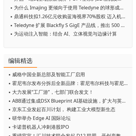
▪ 为什么 Imajing 更倾向于使用 Teledyne 的球形成像相机进行 360 ° 移动测绘
▪ 鼎通科技拟1.26亿元收购蓝海视界70%股权 迈入机器视觉行业
▪ Teledyne 扩展 Blackfly S GigE 产品线，推出 500 万像素卷帘快门相机
▪ 为运动注入智能：结合 AI、立体视觉与边缘计算
编辑精选
▪ 威格中国全新总部及智能工厂启用
▪ 霍尼韦尔发布分拆后全新品牌：霍尼韦尔科技与霍尼韦尔航空航天
▪ 大力发展“工厂游”，七部门联合发文！
▪ ABB通过集成DSX Blueprint AI基础设施，扩大与英伟达的合作
▪ 京东工业发起百川计划， 构建工业大模型新生态
▪ 研华举办 Edge AI 国际论坛
▪ 卡诺普机器人冲刺港股IPO
▪ 重磅官宣！汇川技术联合发起 D12 联盟，开创产教融合新范式