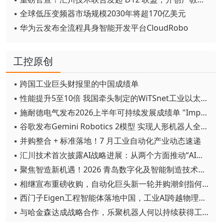
▪ 全球低压变频器市场规模2030年将超170亿美元
▪ 华为云发布全流程具身智能开发平台CloudRobo
工控原创
▪ 跨国工业巨头财报里的中国成绩单
▪ 性能提升5至10倍 我国牵头制定的WiTSnet工业以太网国际标准正式发布
▪ 施耐德电气发布2026上半年可持续发展成绩单 "Impact 2030"路线图开局稳健
▪ 谷歌发布Gemini Robotics 2模型 实现人形机器人全身智能控制突破
▪ 并购整合 + 标准落地！7 月工业自动化产业动态速递
▪ 汇川技术首次披露AI战略进展：从两个方面推动“AI业务化”落地
▪ 聚焦智造新机遇！2026 青岛数字化及智能制造技术论坛圆满落幕
▪ 相继宣布重磅收购，自动化巨头新一轮并购潮剑指何方？
▪ 西门子Eigen工程智能体落地中国，工业AI跨越物理世界“确定性”拐点
▪ 与哈金森达成战略合作，乐聚机器人何以持续获得工业巨头青睐？