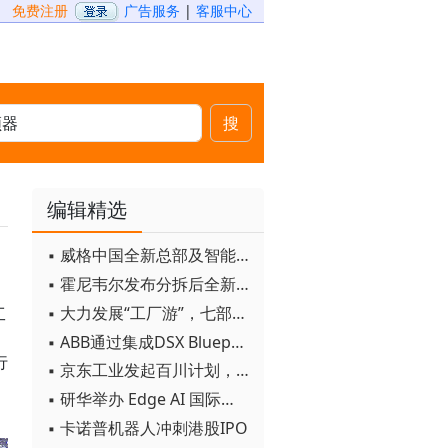
免费注册
广告服务
|
客服中心
搜
编辑精选
▪ 威格中国全新总部及智能工厂启用
▪ 霍尼韦尔发布分拆后全新品牌：霍尼韦尔科技与霍尼韦尔航空航天
▪ 大力发展“工厂游”，七部门联合发文！
工
▪ ABB通过集成DSX Blueprint AI基础设施，扩大与英伟达的合作
行
▪ 京东工业发起百川计划， 构建工业大模型新生态
▪ 研华举办 Edge AI 国际论坛
▪ 卡诺普机器人冲刺港股IPO