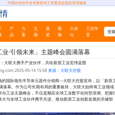
中国自动化学会专家咨询工作委员会指定宣传媒体
情
下
产
方
文
展
视
大讲
工控学
载
品
案
摘
览
频
坛
堂
工业·引领未来」主题峰会圆满落幕
：大联大携手产业伙伴，共绘新质工业宏伟蓝图
ng.com 2025-05-14 15:58
来源：大联大控股
市场的国际领先半导体元器件分销商---大联大控股宣布，以「新质
圆满落幕。作为公司长期布局的重要板块，大联大始终将工业领域
举办工业主题峰会，不仅是顺应全球工业数字化转型浪潮、把握
联大与全球工业伙伴携手共进、推动新质工业创新发展的关键契