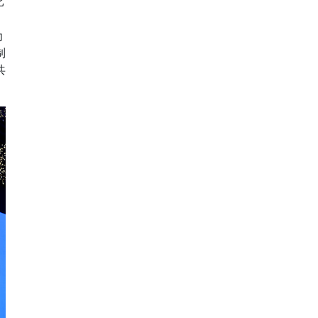
比
为
制
共