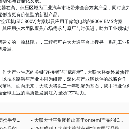
自动化与智能化发展。
逆变器在高、低压区域为工业汽车市场带来全套方案产品，同时发
端创造更有价值型的新型产品。
r空压机(SIC 800V)方案以及应用于储能电站的800V BMS方案，
，其应用技术团队聚焦市场需求与原厂与时俱进，助力工业领域
所建立的「翰林院」，工程师可在大大通平台上搜寻一系列工业
造发展。
作为产业生态的关键“连接者”与“赋能者”，大联大将始终聚焦行
，以技术路演与产业协同为纽带，深化与产业链伙伴的战略合作
果落地。面向未来，大联大将以二十年积淀为基石，携手行业伙
全球工业的高质量发展注入强劲“芯”动力。
▪ 赋能产业数字化：大联大诠鼎集团携手复旦微电子成功举办RFID与传感协同研讨会
▪ 大联大世平集团推出基于onsemi产品的IC评估板方案
▪ 大联大品佳集团推出基于Infineon产品的电机控制器方案
▪ 25年蝉联！大联大连续获得“年度国际品牌分销商”奖