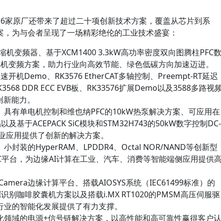
16家原厂还带来了超过二十项创新技术方案，覆盖从芯片到系
案，为与会者呈现了一场精彩绝伦的工业技术盛宴：
缩机变频器、基于XCM1400 3.3kW高功率密度双向图腾柱PFC
机+风机变频方案，助力行业向高效节能、绿色低碳方向加速迈进。
开机Demo、RK3576 EtherCAT多轴控制、Preempt-RT延迟
3568 DDR ECC EVB板、RK33576扩展Demo以及3588多路视
创新能力。
具有单电机控制和维也纳PFC的10kW热泵解决方案、可应用在
基于ACEPACK SiC模块和STM32H743的50kW数字控制DC-
工业应用提供了创新的解决方案。
的HyperRAM、LPDDR4、Octal NOR/NAND等创新型
OC平台，为边缘AI计算在工业、汽车、消费等智能端侧应用提供
Camera边缘计算平台、搭载AIOSYS系统（IEC61499标准）的
的AI识别咖啡胶囊机方案以及搭载i.MX RT1020的PMSM高压伺服驱
行业的智能化发展提供了有力支撑。
化领域的电源+信号链解决方案，以高性能和高可靠性赢得客户