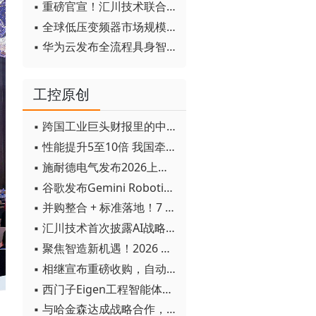
▪ 重磅官宣！汇川技术联合发起 D12 联盟，开创产教融合新范式
▪ 全球低压变频器市场规模2030年将超170亿美元
▪ 华为云发布全流程具身智能开发平台CloudRobo
工控原创
▪ 跨国工业巨头财报里的中国成绩单
▪ 性能提升5至10倍 我国牵头制定的WiTSnet工业以太网国际标准正式发布
▪ 施耐德电气发布2026上半年可持续发展成绩单 "Impact 2030"路线图开局稳健
▪ 谷歌发布Gemini Robotics 2模型 实现人形机器人全身智能控制突破
▪ 并购整合 + 标准落地！7 月工业自动化产业动态速递
▪ 汇川技术首次披露AI战略进展：从两个方面推动“AI业务化”落地
▪ 聚焦智造新机遇！2026 青岛数字化及智能制造技术论坛圆满落幕
▪ 相继宣布重磅收购，自动化巨头新一轮并购潮剑指何方？
▪ 西门子Eigen工程智能体落地中国，工业AI跨越物理世界“确定性”拐点
▪ 与哈金森达成战略合作，乐聚机器人何以持续获得工业巨头青睐？