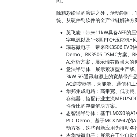
向。
除精彩纷呈的演讲之外，活动期间，
统、从硬件到软件的全产业链解决方
英飞凌：带来11kW具备AFE的压
字电源以及1~8匹PFC+压缩
瑞芯微电子：带来RK3506 EVB快速
Demo、RK3506 DSMC方案、RK
AI分析方案，展示瑞芯微强大的
意法半导体：展示紧凑型生产线、
3kW 5G通讯电源上的宽禁带产品以及
AC逆变器等，为能源、通信和
华邦集成电路：高带宽、低功耗、小封装
存储器，搭配行业主流MPU/S
性价比的存储解决方案。
恩智浦半导体：基于i.MX93的AI 
PLC Demo、基于MCX N947
动方案，这些创新应用为推动各
杰华特微电子：展示在工业自动