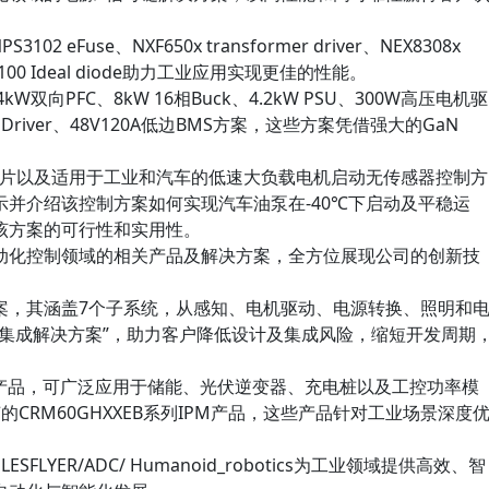
02 eFuse、NXF650x transformer driver、NEX8308x
NID5100 Ideal diode助力工业应用实现更佳的性能。
kW双向PFC、8kW 16相Buck、4.2kW PSU、300W高压电机驱
 Driver、48V120A低边BMS方案，这些方案凭借强大的GaN
 SiP芯片以及适用于工业和汽车的低速大负载电机启动无传感器控制方
并介绍该控制方案如何实现汽车油泵在-40℃下启动及平稳运
该方案的可行性和实用性。
动化控制领域的相关产品及解决方案，全方位展现公司的创新技
案，其涵盖7个子系统，从感知、电机驱动、电源转换、照明和
式集成解决方案”，助力客户降低设计及集成风险，缩短开发周期
T产品，可广泛应用于储能、光伏逆变器、充电桩以及工控功率模
CRM60GHXXEB系列IPM产品，这些产品针对工业场景深度
ULESFLYER/ADC/ Humanoid_robotics为工业领域提供高效、智