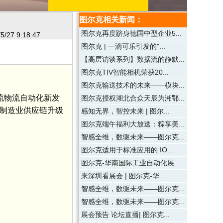
图尔克相关新闻：
图尔克再度跻身德国中型企业5...
5/27 9:18:47
图尔克 | 一滴可乐引发的"...
【高层访谈系列】数据流的静默...
图尔克TIV智能相机荣获20...
图尔克输送技术的未来——模块...
流物流自动化新发
图尔克授权湖北合众天辰为湘鄂...
为制造业供应链升级
感知无界，智控未来 | 图尔...
图尔克端午福利大放送：粽享美...
智感全维，数驱未来——图尔克...
图尔克适用于标准应用的 IO...
图尔克-华南国际工业自动化展...
来深圳看展会 | 图尔克-华...
智感全维，数驱未来——图尔克...
智感全维，数驱未来——图尔克...
展会预告 论坛直播| 图尔克...