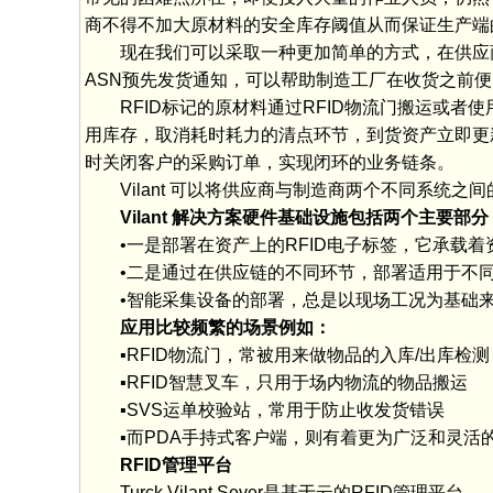
商不得不加大原材料的安全库存阈值从而保证生产端
现在我们可以采取一种更加简单的方式，在供应商侧
ASN预先发货通知，可以帮助制造工厂在收货之前
RFID标记的原材料通过RFID物流门搬运或者使用
用库存，取消耗时耗力的清点环节，到货资产立即更新
时关闭客户的采购订单，实现闭环的业务链条。
Vilant 可以将供应商与制造商两个不同系统之
Vilant 解决方案硬件基础设施包括两个主要部分
•一是部署在资产上的RFID电子标签，它承载着
•二是通过在供应链的不同环节，部署适用于不同场
•智能采集设备的部署，总是以现场工况为基础来
应用比较频繁的场景例如：
▪RFID物流门，常被用来做物品的入库/出库检测
▪RFID智慧叉车，只用于场内物流的物品搬运
▪SVS运单校验站，常用于防止收发货错误
▪而PDA手持式客户端，则有着更为广泛和灵活
RFID管理平台
Turck Vilant Sever是基于云的RFID管理平台。