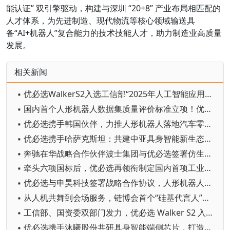
能认证” 双引擎驱动，构建与深圳 “20+8” 产业布局相匹配的
人才体系，为先进制造、现代物流等核心领域输送具
备“AI+机器人”复合能力的技术技能人才，助力制造业高质量
发展。
相关新闻
▪ 优必选WalkerS2入选工信部“2025年人工智能应用典型案例”
▪ 国内首个人形机器人数据集质量评价标准立项！优必选已领衔制定八项人形机器人国行标
▪ 优必选携手韩国伙伴，力推人形机器人落地汽车零部件制造场景
▪ 优必选携手哈萨克斯坦：共建中亚具身智能新生态，打造“一带一路”科技走廊
▪ 奔驰在华战略合作伙伴波士集团与优必选签署仿生人形机器人销售战略合作协议
▪ 牵头六项国标后，优必选再领衔制定国内首项工业群体智能行业标准
▪ 优必选与申昊科技签署战略合作协议，人形机器人加速落地电力行业
▪ 从人机共舞到会场服务，链博会首个“硅基代言人”优必选Walker C1正式登场
▪ 工信部、国资委双部门发力，优必选 Walker S2 入选深圳 “机器人 +”应用示范案例
▪ 优必选携手沐曦股份共研具身智能端侧芯片，打造具身智能国产算力战略底座