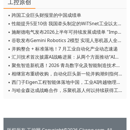
工控原创
▪ 跨国工业巨头财报里的中国成绩单
▪ 性能提升5至10倍 我国牵头制定的WiTSnet工业以太网国际标准正式发布
▪ 施耐德电气发布2026上半年可持续发展成绩单 "Impact 2030"路线图开局稳健
▪ 谷歌发布Gemini Robotics 2模型 实现人形机器人全身智能控制突破
▪ 并购整合 + 标准落地！7 月工业自动化产业动态速递
▪ 汇川技术首次披露AI战略进展：从两个方面推动“AI业务化”落地
▪ 聚焦智造新机遇！2026 青岛数字化及智能制造技术论坛圆满落幕
▪ 相继宣布重磅收购，自动化巨头新一轮并购潮剑指何方？
▪ 西门子Eigen工程智能体落地中国，工业AI跨越物理世界“确定性”拐点
▪ 与哈金森达成战略合作，乐聚机器人何以持续获得工业巨头青睐？