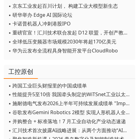
▪ 京东工业发起百川计划， 构建工业大模型新生态
▪ 研华举办 Edge AI 国际论坛
▪ 卡诺普机器人冲刺港股IPO
▪ 重磅官宣！汇川技术联合发起 D12 联盟，开创产教融合新范式
▪ 全球低压变频器市场规模2030年将超170亿美元
▪ 华为云发布全流程具身智能开发平台CloudRobo
工控原创
▪ 跨国工业巨头财报里的中国成绩单
▪ 性能提升5至10倍 我国牵头制定的WiTSnet工业以太网国际标准正式发布
▪ 施耐德电气发布2026上半年可持续发展成绩单 "Impact 2030"路线图开局稳健
▪ 谷歌发布Gemini Robotics 2模型 实现人形机器人全身智能控制突破
▪ 并购整合 + 标准落地！7 月工业自动化产业动态速递
▪ 汇川技术首次披露AI战略进展：从两个方面推动“AI业务化”落地