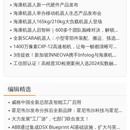
▪ 海康机器人新一代硬件产品发布
▪ 海康机器人举办移动机器人生态产品发布会
▪ 海康机器人165kg/210kg大负载机器人登场
▪ 海康机器人启智杯 | 600多个团队巅峰对决，解锁视觉新力量
▪ 全新SCARA机器人：小型零部件装配、搬运、拣选一“手”搞定
▪ 1400万像素CXP-12高速相机，让每一帧都清晰可见！
▪ 3倍提效！新加坡INNEOVA携手Infolog与海康机器人重塑仓储格局
▪ 工信部认证！高精度3D检测案例入选2024实数融合典型案例名单
编辑精选
▪ 威格中国全新总部及智能工厂启用
▪ 霍尼韦尔发布分拆后全新品牌：霍尼韦尔科技与霍尼韦尔航空航天
▪ 大力发展“工厂游”，七部门联合发文！
▪ ABB通过集成DSX Blueprint AI基础设施，扩大与英伟达的合作