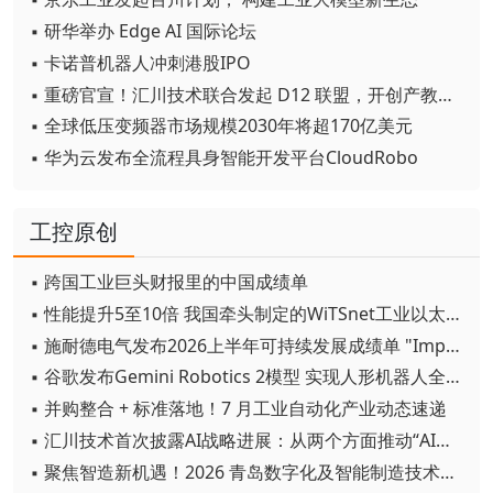
▪ 研华举办 Edge AI 国际论坛
▪ 卡诺普机器人冲刺港股IPO
▪ 重磅官宣！汇川技术联合发起 D12 联盟，开创产教融合新范式
▪ 全球低压变频器市场规模2030年将超170亿美元
▪ 华为云发布全流程具身智能开发平台CloudRobo
工控原创
▪ 跨国工业巨头财报里的中国成绩单
▪ 性能提升5至10倍 我国牵头制定的WiTSnet工业以太网国际标准正式发布
▪ 施耐德电气发布2026上半年可持续发展成绩单 "Impact 2030"路线图开局稳健
▪ 谷歌发布Gemini Robotics 2模型 实现人形机器人全身智能控制突破
▪ 并购整合 + 标准落地！7 月工业自动化产业动态速递
▪ 汇川技术首次披露AI战略进展：从两个方面推动“AI业务化”落地
▪ 聚焦智造新机遇！2026 青岛数字化及智能制造技术论坛圆满落幕