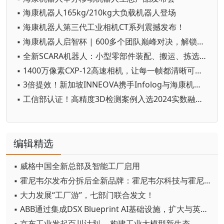
▪ 海康机器人165kg/210kg大负载机器人登场
▪ 海康机器人第三代工业相机CT系列震撼发布！
▪ 海康机器人启智杯 | 600多个团队巅峰对决，解锁视觉新力量
▪ 全新SCARA机器人：小型零部件装配、搬运、拣选一“手”搞定
▪ 1400万像素CXP-12高速相机，让每一帧都清晰可见！
▪ 3倍提效！新加坡INNEOVA携手Infolog与海康机器人重塑仓储格局
▪ 工信部认证！高精度3D检测案例入选2024实数融合典型案例名单
编辑精选
▪ 威格中国全新总部及智能工厂启用
▪ 霍尼韦尔发布分拆后全新品牌：霍尼韦尔科技与霍尼韦尔航空航天
▪ 大力发展“工厂游”，七部门联合发文！
▪ ABB通过集成DSX Blueprint AI基础设施，扩大与英伟达的合作
▪ 京东工业发起百川计划， 构建工业大模型新生态