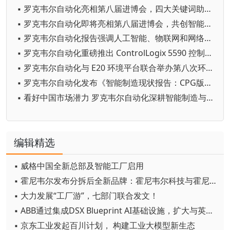
▪ 罗克韦尔自动化亮相第八届进博会，四大关键词助推新质生产力发展
▪ 罗克韦尔自动化即将亮相第八届进博会，共创智能零碳新未来
▪ 罗克韦尔自动化报告强调人工智能、物联网和网络安全是数字化转型的关键驱动力
▪ 罗克韦尔自动化重磅推出 ControlLogix 5590 控制器，引领工控新时代
▪ 罗克韦尔自动化与 E20 环境平台联合举办第八次环境产业上市公司资本主题沙龙
▪ 罗克韦尔自动化发布《智能制造现状报告：CPG版》：报告显示CPG 行业优先考虑创新而非削减成本
▪ 看好中国市场潜力 罗克韦尔自动化深耕智能制造与新能源领域
编辑精选
▪ 威格中国全新总部及智能工厂启用
▪ 霍尼韦尔发布分拆后全新品牌：霍尼韦尔科技与霍尼韦尔航空航天
▪ 大力发展“工厂游”，七部门联合发文！
▪ ABB通过集成DSX Blueprint AI基础设施，扩大与英伟达的合作
▪ 京东工业发起百川计划， 构建工业大模型新生态