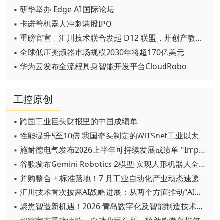
▪ 研华举办 Edge AI 国际论坛
▪ 卡诺普机器人冲刺港股IPO
▪ 重磅官宣！汇川技术联合发起 D12 联盟，开创产教融合新范式
▪ 全球低压变频器市场规模2030年将超170亿美元
▪ 华为云发布全流程具身智能开发平台CloudRobo
工控原创
▪ 跨国工业巨头财报里的中国成绩单
▪ 性能提升5至10倍 我国牵头制定的WiTSnet工业以太网国际标准正式发布
▪ 施耐德电气发布2026上半年可持续发展成绩单 "Impact 2030"路线图开局稳健
▪ 谷歌发布Gemini Robotics 2模型 实现人形机器人全身智能控制突破
▪ 并购整合 + 标准落地！7 月工业自动化产业动态速递
▪ 汇川技术首次披露AI战略进展：从两个方面推动“AI业务化”落地
▪ 聚焦智造新机遇！2026 青岛数字化及智能制造技术论坛圆满落幕