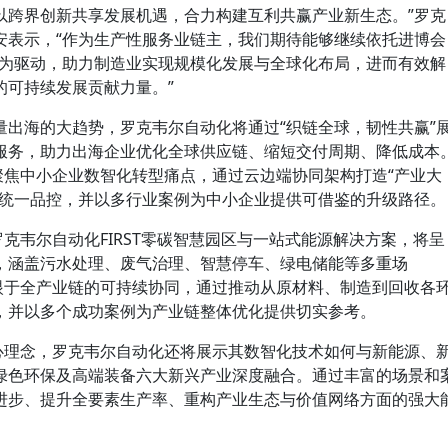
以跨界创新共享发展机遇，合力构建互利共赢产业新生态。”罗克
安表示，“作为生产性服务业链主，我们期待能够继续依托进博会
践为驱动，助力制造业实现规模化发展与全球化布局，进而有效解
的可持续发展贡献力量。”
量出海的大趋势，罗克韦尔自动化将通过“织链全球，韧性共赢”
服务，助力出海企业优化全球供应链、缩短交付周期、降低成本
聚焦中小企业数智化转型痛点，通过云边端协同架构打造“产业大
与统一品控，并以多行业案例为中小企业提供可借鉴的升级路径。
罗克韦尔自动化FIRST零碳智慧园区与一站式能源解决方案，将呈
，涵盖污水处理、废气治理、智慧停车、绿电储能等多重场
着眼于全产业链的可持续协同，通过推动从原材料、制造到回收各
，并以多个成功案例为产业链整体优化提供切实参考。
核心理念，罗克韦尔自动化还将展示其数智化技术如何与新能源、
绿色环保及高端装备六大新兴产业深度融合。通过丰富的场景和
进步、提升全要素生产率、重构产业生态与价值网络方面的强大