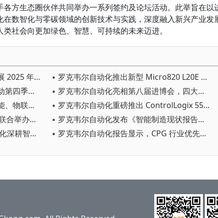
手各方生态圈伙伴共同举办一系列签约及论坛活动。此举旨在以
化在数智化与零碳领域的创新技术与实践，深度融入新兴产业发
人类社会向更加绿色、智慧、可持续的未来迈进。
▪ 罗克韦尔自动化发布《可持续发展 2025 年度报告》
▪ 罗克韦尔自动化推出新型 Micro820 L20E 控制器
▪ 罗克韦尔自动化：自动化需求推动第四季度利润与营收超预期
▪ 罗克韦尔自动化亮相第八届进博会，四大关键词助推新质生产力发展
▪ 罗克韦尔自动化报告强调人工智能、物联网和网络安全是数字化转型的关键驱动力
▪ 罗克韦尔自动化重磅推出 ControlLogix 5590 控制器，引领工控新时代
▪ 罗克韦尔自动化与 E20 环境平台联合举办第八次环境产业上市公司资本主题沙龙
▪ 罗克韦尔自动化发布《智能制造现状报告：CPG版》：报告显示CPG 行业优先考虑创新而非削减成本
▪ 看好中国市场潜力 罗克韦尔自动化深耕智能制造与新能源领域
▪ 罗克韦尔自动化报告显示，CPG 行业优先考虑创新而非削减成本