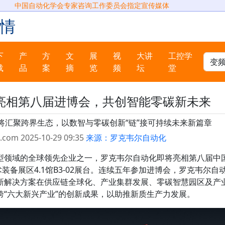
中国自动化学会专家咨询工作委员会指定宣传媒体
情
下
产
方
文
展
视
大讲
工控学
载
品
案
摘
览
频
坛
堂
亮相第八届进博会，共创智能零碳新未来
将汇聚跨界生态，以数智与零碳创新“链”接可持续未来新篇章
.com 2025-10-29 09:35
来源：罗克韦尔自动化
型领域的全球领先企业之一，罗克韦尔自动化即将亮相第八届中
装备展区4.1馆B3-02展台。连续五年参加进博会，罗克韦尔自
新解决方案在供应链全球化、产业集群发展、零碳智慧园区及产
“六大新兴产业”的创新成果，以助推新质生产力发展。