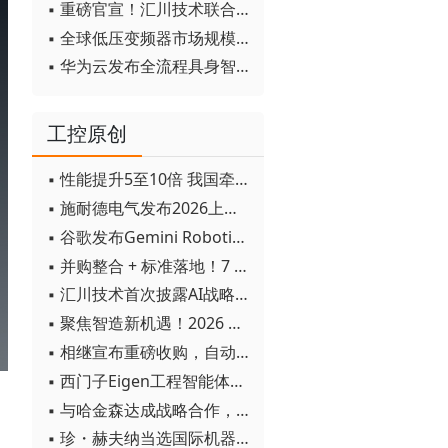
▪ 重磅官宣！汇川技术联合发起 D12 联盟，开创产教融合新范式
▪ 全球低压变频器市场规模2030年将超170亿美元
▪ 华为云发布全流程具身智能开发平台CloudRobo
工控原创
▪ 性能提升5至10倍 我国牵头制定的WiTSnet工业以太网国际标准正式发布
▪ 施耐德电气发布2026上半年可持续发展成绩单 "Impact 2030"路线图开局稳健
▪ 谷歌发布Gemini Robotics 2模型 实现人形机器人全身智能控制突破
▪ 并购整合 + 标准落地！7 月工业自动化产业动态速递
▪ 汇川技术首次披露AI战略进展：从两个方面推动“AI业务化”落地
▪ 聚焦智造新机遇！2026 青岛数字化及智能制造技术论坛圆满落幕
▪ 相继宣布重磅收购，自动化巨头新一轮并购潮剑指何方？
▪ 西门子Eigen工程智能体落地中国，工业AI跨越物理世界“确定性”拐点
▪ 与哈金森达成战略合作，乐聚机器人何以持续获得工业巨头青睐？
▪ 珍・赫夫纳当选国际机器人联合会新任主席