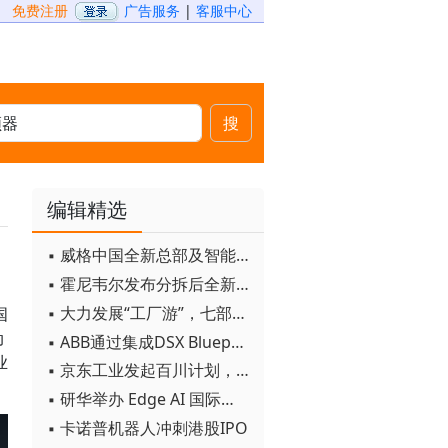
免费注册
广告服务
|
客服中心
搜
编辑精选
▪ 威格中国全新总部及智能工厂启用
▪ 霍尼韦尔发布分拆后全新品牌：霍尼韦尔科技与霍尼韦尔航空航天
▪ 大力发展“工厂游”，七部门联合发文！
国
动
▪ ABB通过集成DSX Blueprint AI基础设施，扩大与英伟达的合作
业
▪ 京东工业发起百川计划， 构建工业大模型新生态
▪ 研华举办 Edge AI 国际论坛
▪ 卡诺普机器人冲刺港股IPO