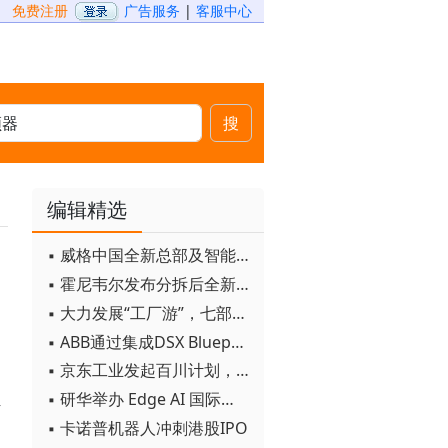
免费注册
广告服务
|
客服中心
搜
编辑精选
▪ 威格中国全新总部及智能工厂启用
▪ 霍尼韦尔发布分拆后全新品牌：霍尼韦尔科技与霍尼韦尔航空航天
▪ 大力发展“工厂游”，七部门联合发文！
▪ ABB通过集成DSX Blueprint AI基础设施，扩大与英伟达的合作
▪ 京东工业发起百川计划， 构建工业大模型新生态
▪ 研华举办 Edge AI 国际论坛
组
▪ 卡诺普机器人冲刺港股IPO