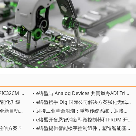
▪ e络盟现已发售 Microchip 全新 PIC32CM PL10 微控制器，以 8 位简易设计实现 32 位性能
▪ e络盟与 Analog Devices 共同举办ADI Trinamic 智能控制方案在线研讨会
智能化升级
▪ e络盟携手 Digi国际公司解决方案强化无线连接产品线
▪ e络盟现货供应 TE Connectivity 全新自动化解决方案
▪ 迎接工业革命浪潮：重塑传统系统，迎接未来机遇
▪ e络盟开售恩智浦新型微控制器和 FRDM 开发板
通信方案？
▪ e络盟提供智能楼宇控制组件，塑造智能基础设施的未来