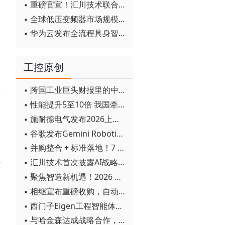
▪ 重磅官宣！汇川技术联合发起 D12 联盟，开创产教融合新范式
▪ 全球低压变频器市场规模2030年将超170亿美元
▪ 华为云发布全流程具身智能开发平台CloudRobo
工控原创
▪ 跨国工业巨头财报里的中国成绩单
铺
▪ 性能提升5至10倍 我国牵头制定的WiTSnet工业以太网国际标准正式发布
▪ 施耐德电气发布2026上半年可持续发展成绩单 "Impact 2030"路线图开局稳健
▪ 谷歌发布Gemini Robotics 2模型 实现人形机器人全身智能控制突破
▪ 并购整合 + 标准落地！7 月工业自动化产业动态速递
卓
▪ 汇川技术首次披露AI战略进展：从两个方面推动“AI业务化”落地
▪ 聚焦智造新机遇！2026 青岛数字化及智能制造技术论坛圆满落幕
▪ 相继宣布重磅收购，自动化巨头新一轮并购潮剑指何方？
▪ 西门子Eigen工程智能体落地中国，工业AI跨越物理世界“确定性”拐点
▪ 与哈金森达成战略合作，乐聚机器人何以持续获得工业巨头青睐？
和