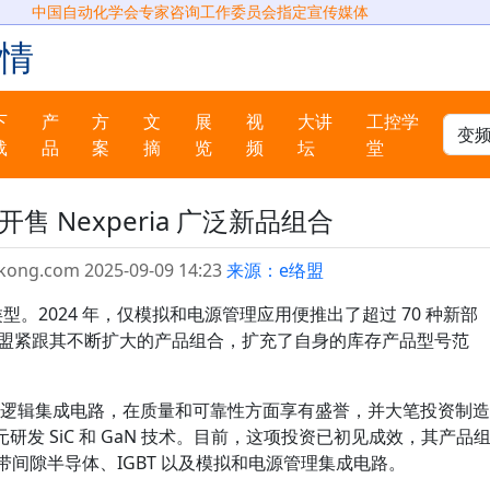
中国自动化学会专家咨询工作委员会指定宣传媒体
情
下
产
方
文
展
视
大讲
工控学
载
品
案
摘
览
频
坛
堂
售 Nexperia 广泛新品组合
kong.com 2025-09-09 14:23
来源：e络盟
产品类型。2024 年，仅模拟和电源管理应用便推出了超过 70 种新部
展，e络盟紧跟其不断扩大的产品组合，扩充了自身的库存产品型号范
元件和逻辑集成电路，在质量和可靠性方面享有盛誉，并大笔投资制造
研发 SiC 和 GaN 技术。目前，这项投资已初见成效，其产品
宽带间隙半导体、IGBT 以及模拟和电源管理集成电路。