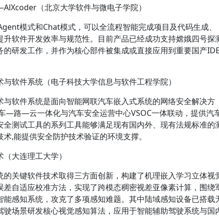
lXcoder（北京大学软件与微电子学院）
备Agent模式和Chat模式，可以全流程智能完成项目及代码生成、
提升软件开发效率与规范性。目前产品已经成功支持嫦娥四号探
的研发工作，并作为核心部件被集成或直接应用到重要国产ID
术与软件系统（电子科技大学信息与软件工程学院）
术与软件系统是面向智能网联汽车嵌入式系统的网络安全解决方
于车—路—云一体化与汽车安全运营中心VSOC一体联动，提供汽
安全测试工具的系列工具能够满足现有国内外、现有法规标准的
技术,能提供安全防护技术验证的环境支撑。
术（大连理工大学）
统的关键软件技术取得三方面创新，构建了机理嵌入学习立体视
误差自适应校准方法，实现了跨模态稠密视差亚像素计算，围绕
智能感知系统，攻克了多项感知难题。其中陆域感知设备已搭载
驾驶场景研发核心视觉感知算法，应用于智能辅助驾驶系统与国