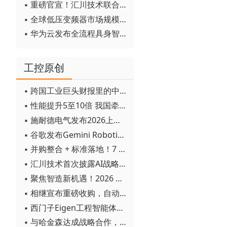
▪ 重磅官宣！汇川技术联合发起 D12 联盟，开创产教融合新范式
▪ 全球低压变频器市场规模2030年将超170亿美元
▪ 华为云发布全流程具身智能开发平台CloudRobo
工控原创
▪ 跨国工业巨头财报里的中国成绩单
▪ 性能提升5至10倍 我国牵头制定的WiTSnet工业以太网国际标准正式发布
▪ 施耐德电气发布2026上半年可持续发展成绩单 "Impact 2030"路线图开局稳健
▪ 谷歌发布Gemini Robotics 2模型 实现人形机器人全身智能控制突破
▪ 并购整合 + 标准落地！7 月工业自动化产业动态速递
▪ 汇川技术首次披露AI战略进展：从两个方面推动“AI业务化”落地
▪ 聚焦智造新机遇！2026 青岛数字化及智能制造技术论坛圆满落幕
▪ 相继宣布重磅收购，自动化巨头新一轮并购潮剑指何方？
▪ 西门子Eigen工程智能体落地中国，工业AI跨越物理世界“确定性”拐点
▪ 与哈金森达成战略合作，乐聚机器人何以持续获得工业巨头青睐？