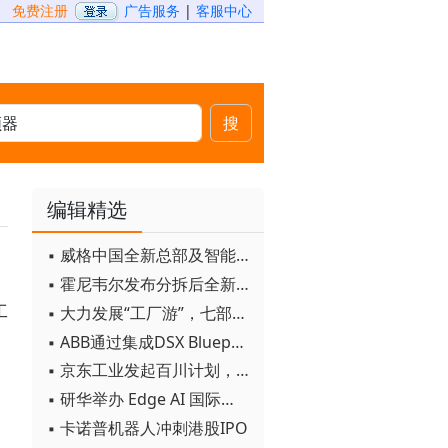
免费注册
广告服务
|
客服中心
搜
编辑精选
▪ 威格中国全新总部及智能工厂启用
▪ 霍尼韦尔发布分拆后全新品牌：霍尼韦尔科技与霍尼韦尔航空航天
工
▪ 大力发展“工厂游”，七部门联合发文！
▪ ABB通过集成DSX Blueprint AI基础设施，扩大与英伟达的合作
▪ 京东工业发起百川计划， 构建工业大模型新生态
▪ 研华举办 Edge AI 国际论坛
▪ 卡诺普机器人冲刺港股IPO