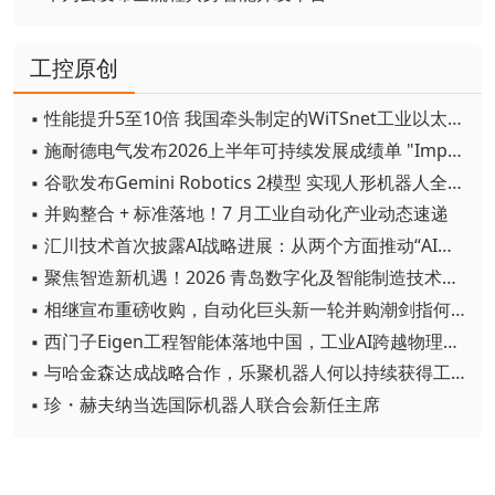
工控原创
▪ 性能提升5至10倍 我国牵头制定的WiTSnet工业以太网国际标准正式发布
▪ 施耐德电气发布2026上半年可持续发展成绩单 "Impact 2030"路线图开局稳健
▪ 谷歌发布Gemini Robotics 2模型 实现人形机器人全身智能控制突破
▪ 并购整合 + 标准落地！7 月工业自动化产业动态速递
▪ 汇川技术首次披露AI战略进展：从两个方面推动“AI业务化”落地
▪ 聚焦智造新机遇！2026 青岛数字化及智能制造技术论坛圆满落幕
▪ 相继宣布重磅收购，自动化巨头新一轮并购潮剑指何方？
▪ 西门子Eigen工程智能体落地中国，工业AI跨越物理世界“确定性”拐点
▪ 与哈金森达成战略合作，乐聚机器人何以持续获得工业巨头青睐？
▪ 珍・赫夫纳当选国际机器人联合会新任主席