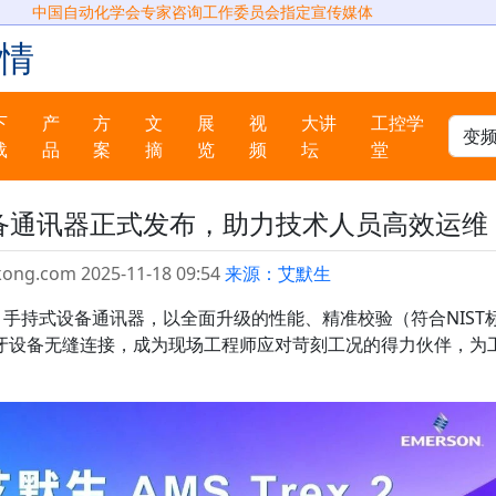
中国自动化学会专家咨询工作委员会指定宣传媒体
情
下
产
方
文
展
视
大讲
工控学
载
品
案
摘
览
频
坛
堂
 2 设备通讯器正式发布，助力技术人员高效运维
kong.com 2025-11-18 09:54
来源：艾默生
x 2 手持式设备通讯器，以全面升级的性能、精准校验（符合NIST
牙设备无缝连接，成为现场工程师应对苛刻工况的得力伙伴，为