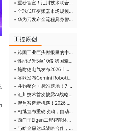
▪ 重磅官宣！汇川技术联合发起 D12 联盟，开创产教融合新范式
▪ 全球低压变频器市场规模2030年将超170亿美元
▪ 华为云发布全流程具身智能开发平台CloudRobo
工控原创
▪ 跨国工业巨头财报里的中国成绩单
▪ 性能提升5至10倍 我国牵头制定的WiTSnet工业以太网国际标准正式发布
▪ 施耐德电气发布2026上半年可持续发展成绩单 "Impact 2030"路线图开局稳健
▪ 谷歌发布Gemini Robotics 2模型 实现人形机器人全身智能控制突破
▪ 并购整合 + 标准落地！7 月工业自动化产业动态速递
度
▪ 汇川技术首次披露AI战略进展：从两个方面推动“AI业务化”落地
▪ 聚焦智造新机遇！2026 青岛数字化及智能制造技术论坛圆满落幕
力
▪ 相继宣布重磅收购，自动化巨头新一轮并购潮剑指何方？
▪ 西门子Eigen工程智能体落地中国，工业AI跨越物理世界“确定性”拐点
▪ 与哈金森达成战略合作，乐聚机器人何以持续获得工业巨头青睐？