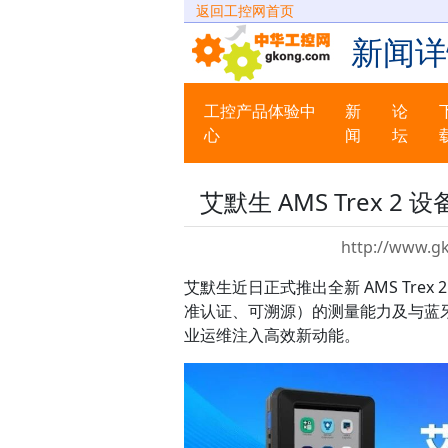
返回工控网首页
新闻详
工控产品体验中
新
论
心
闻
坛
艾默生 AMS Trex
http://www.g
艾默生近日正式推出全新 AMS Tre
准认证、可溯源）的测量能力及与蓝
业运维注入高效新动能。