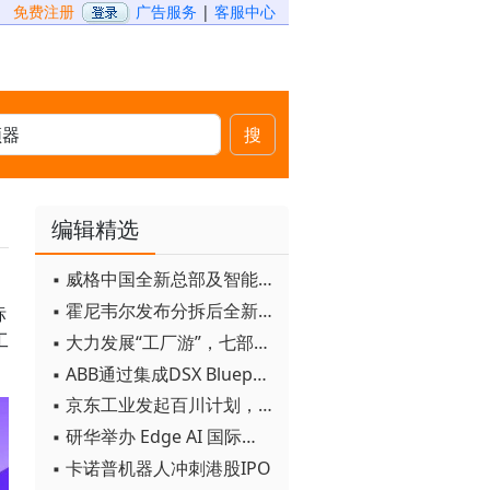
免费注册
广告服务
|
客服中心
搜
编辑精选
▪ 威格中国全新总部及智能工厂启用
▪ 霍尼韦尔发布分拆后全新品牌：霍尼韦尔科技与霍尼韦尔航空航天
标
工
▪ 大力发展“工厂游”，七部门联合发文！
▪ ABB通过集成DSX Blueprint AI基础设施，扩大与英伟达的合作
▪ 京东工业发起百川计划， 构建工业大模型新生态
▪ 研华举办 Edge AI 国际论坛
▪ 卡诺普机器人冲刺港股IPO