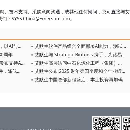
的功能咨询、技术支持、采购意向沟通，或其他任何疑问，您可直接与艾
SS.China@Emerson.com。
▪ 艾默生举办2026无界自动化峰会，以AI与本土创新驱动自主智造
▪ 艾默生软件产品组合全面部署AI能力，测试效率提升高达50%
30周年
▪ 艾默生与 Strategic Biofuels 携手，为路易斯安那州提供可再生碳中和电力
▪ 艾默生在NI Connect年度大会上发布支持AI的测试自动化平台
▪ 艾默生高层访问中石化炼化工程（集团）股份有限公司，共绘全球项目合作新蓝图
▪ 艾默生利用经济高效的自动化硬件，降低模块化测试平台使用门槛
▪ 艾默生公布 2025 财年第四季度和全年业绩，并对 2026 财年做出初步展望
▪ 艾默生中国总部新程盛启，本土投资再加码