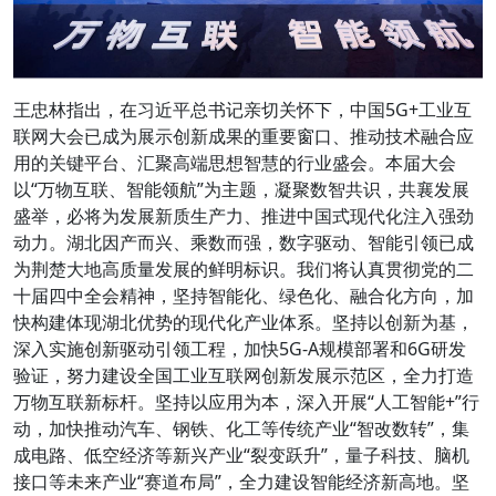
王忠林指出，在习近平总书记亲切关怀下，中国5G+工业互
联网大会已成为展示创新成果的重要窗口、推动技术融合应
用的关键平台、汇聚高端思想智慧的行业盛会。本届大会
以“万物互联、智能领航”为主题，凝聚数智共识，共襄发展
盛举，必将为发展新质生产力、推进中国式现代化注入强劲
动力。湖北因产而兴、乘数而强，数字驱动、智能引领已成
为荆楚大地高质量发展的鲜明标识。我们将认真贯彻党的二
十届四中全会精神，坚持智能化、绿色化、融合化方向，加
快构建体现湖北优势的现代化产业体系。坚持以创新为基，
深入实施创新驱动引领工程，加快5G-A规模部署和6G研发
验证，努力建设全国工业互联网创新发展示范区，全力打造
万物互联新标杆。坚持以应用为本，深入开展“人工智能+”行
动，加快推动汽车、钢铁、化工等传统产业“智改数转”，集
成电路、低空经济等新兴产业“裂变跃升”，量子科技、脑机
接口等未来产业“赛道布局”，全力建设智能经济新高地。坚