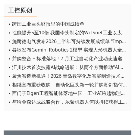
工控原创
▪ 跨国工业巨头财报里的中国成绩单
▪ 性能提升5至10倍 我国牵头制定的WiTSnet工业以太网国际标准正式发布
▪ 施耐德电气发布2026上半年可持续发展成绩单 "Impact 2030"路线图开局稳健
▪ 谷歌发布Gemini Robotics 2模型 实现人形机器人全身智能控制突破
▪ 并购整合 + 标准落地！7 月工业自动化产业动态速递
▪ 汇川技术首次披露AI战略进展：从两个方面推动“AI业务化”落地
▪ 聚焦智造新机遇！2026 青岛数字化及智能制造技术论坛圆满落幕
▪ 相继宣布重磅收购，自动化巨头新一轮并购潮剑指何方？
▪ 西门子Eigen工程智能体落地中国，工业AI跨越物理世界“确定性”拐点
▪ 与哈金森达成战略合作，乐聚机器人何以持续获得工业巨头青睐？