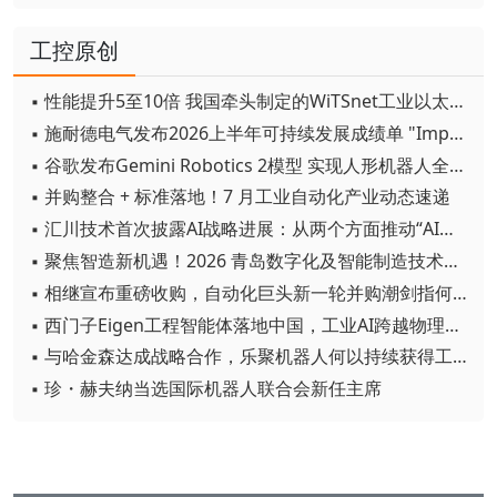
工控原创
▪ 性能提升5至10倍 我国牵头制定的WiTSnet工业以太网国际标准正式发布
▪ 施耐德电气发布2026上半年可持续发展成绩单 "Impact 2030"路线图开局稳健
▪ 谷歌发布Gemini Robotics 2模型 实现人形机器人全身智能控制突破
▪ 并购整合 + 标准落地！7 月工业自动化产业动态速递
▪ 汇川技术首次披露AI战略进展：从两个方面推动“AI业务化”落地
▪ 聚焦智造新机遇！2026 青岛数字化及智能制造技术论坛圆满落幕
▪ 相继宣布重磅收购，自动化巨头新一轮并购潮剑指何方？
▪ 西门子Eigen工程智能体落地中国，工业AI跨越物理世界“确定性”拐点
▪ 与哈金森达成战略合作，乐聚机器人何以持续获得工业巨头青睐？
▪ 珍・赫夫纳当选国际机器人联合会新任主席