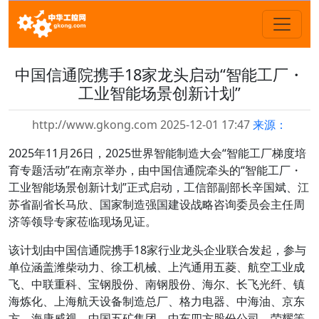
中国信通院携手18家龙头启动“智能工厂・
工业智能场景创新计划”
http://www.gkong.com 2025-12-01 17:47
来源：
2025年11月26日，2025世界智能制造大会“智能工厂梯度培
育专题活动”在南京举办，由中国信通院牵头的“智能工厂・
工业智能场景创新计划”正式启动，工信部副部长辛国斌、江
苏省副省长马欣、国家制造强国建设战略咨询委员会主任周
济等领导专家莅临现场见证。
该计划由中国信通院携手18家行业龙头企业联合发起，参与
单位涵盖潍柴动力、徐工机械、上汽通用五菱、航空工业成
飞、中联重科、宝钢股份、南钢股份、海尔、长飞光纤、镇
海炼化、上海航天设备制造总厂、格力电器、中海油、京东
方、海康威视、中国五矿集团、中车四方股份公司、荣耀等