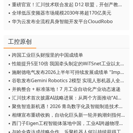
▪ 重磅官宣！汇川技术联合发起 D12 联盟，开创产教融合新范式
▪ 全球低压变频器市场规模2030年将超170亿美元
▪ 华为云发布全流程具身智能开发平台CloudRobo
工控原创
▪ 跨国工业巨头财报里的中国成绩单
▪ 性能提升5至10倍 我国牵头制定的WiTSnet工业以太网国际标准正式发布
▪ 施耐德电气发布2026上半年可持续发展成绩单 "Impact 2030"路线图开局稳健
▪ 谷歌发布Gemini Robotics 2模型 实现人形机器人全身智能控制突破
▪ 并购整合 + 标准落地！7 月工业自动化产业动态速递
▪ 汇川技术首次披露AI战略进展：从两个方面推动“AI业务化”落地
▪ 聚焦智造新机遇！2026 青岛数字化及智能制造技术论坛圆满落幕
▪ 相继宣布重磅收购，自动化巨头新一轮并购潮剑指何方？
▪ 西门子Eigen工程智能体落地中国，工业AI跨越物理世界“确定性”拐点
▪ 与哈金森达成战略合作，乐聚机器人何以持续获得工业巨头青睐？