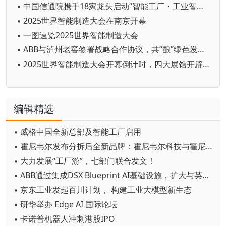
▪ 中国信通院携手18家龙头启动“智能工厂・工业智能场景创新计划”
▪ 2025世界智能制造大会在南京开幕
▪ 一图速览2025世界智能制造大会
▪ ABB与泸州老窖签署战略合作协议，共“酿”绿色发展新未来
▪ 2025世界智能制造大会开幕倒计时，四大展馆开辟应用落地“演武场”
编辑精选
▪ 威格中国全新总部及智能工厂启用
▪ 霍尼韦尔发布分拆后全新品牌：霍尼韦尔科技与霍尼韦尔航空航天
▪ 大力发展“工厂游”，七部门联合发文！
▪ ABB通过集成DSX Blueprint AI基础设施，扩大与英伟达的合作
▪ 京东工业发起百川计划， 构建工业大模型新生态
▪ 研华举办 Edge AI 国际论坛
▪ 卡诺普机器人冲刺港股IPO