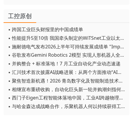
工控原创
▪ 跨国工业巨头财报里的中国成绩单
▪ 性能提升5至10倍 我国牵头制定的WiTSnet工业以太网国际标准正式发布
▪ 施耐德电气发布2026上半年可持续发展成绩单 "Impact 2030"路线图开局稳健
▪ 谷歌发布Gemini Robotics 2模型 实现人形机器人全身智能控制突破
▪ 并购整合 + 标准落地！7 月工业自动化产业动态速递
▪ 汇川技术首次披露AI战略进展：从两个方面推动“AI业务化”落地
▪ 聚焦智造新机遇！2026 青岛数字化及智能制造技术论坛圆满落幕
▪ 相继宣布重磅收购，自动化巨头新一轮并购潮剑指何方？
▪ 西门子Eigen工程智能体落地中国，工业AI跨越物理世界“确定性”拐点
▪ 与哈金森达成战略合作，乐聚机器人何以持续获得工业巨头青睐？