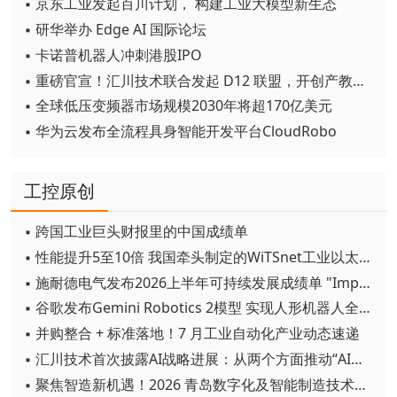
▪ 京东工业发起百川计划， 构建工业大模型新生态
▪ 研华举办 Edge AI 国际论坛
▪ 卡诺普机器人冲刺港股IPO
▪ 重磅官宣！汇川技术联合发起 D12 联盟，开创产教融合新范式
▪ 全球低压变频器市场规模2030年将超170亿美元
▪ 华为云发布全流程具身智能开发平台CloudRobo
工控原创
▪ 跨国工业巨头财报里的中国成绩单
▪ 性能提升5至10倍 我国牵头制定的WiTSnet工业以太网国际标准正式发布
▪ 施耐德电气发布2026上半年可持续发展成绩单 "Impact 2030"路线图开局稳健
▪ 谷歌发布Gemini Robotics 2模型 实现人形机器人全身智能控制突破
▪ 并购整合 + 标准落地！7 月工业自动化产业动态速递
▪ 汇川技术首次披露AI战略进展：从两个方面推动“AI业务化”落地
▪ 聚焦智造新机遇！2026 青岛数字化及智能制造技术论坛圆满落幕