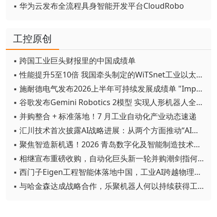
▪ 华为云发布全流程具身智能开发平台CloudRobo
工控原创
▪ 跨国工业巨头财报里的中国成绩单
▪ 性能提升5至10倍 我国牵头制定的WiTSnet工业以太网国际标准正式发布
▪ 施耐德电气发布2026上半年可持续发展成绩单 "Impact 2030"路线图开局稳健
▪ 谷歌发布Gemini Robotics 2模型 实现人形机器人全身智能控制突破
▪ 并购整合 + 标准落地！7 月工业自动化产业动态速递
▪ 汇川技术首次披露AI战略进展：从两个方面推动“AI业务化”落地
▪ 聚焦智造新机遇！2026 青岛数字化及智能制造技术论坛圆满落幕
▪ 相继宣布重磅收购，自动化巨头新一轮并购潮剑指何方？
▪ 西门子Eigen工程智能体落地中国，工业AI跨越物理世界“确定性”拐点
▪ 与哈金森达成战略合作，乐聚机器人何以持续获得工业巨头青睐？