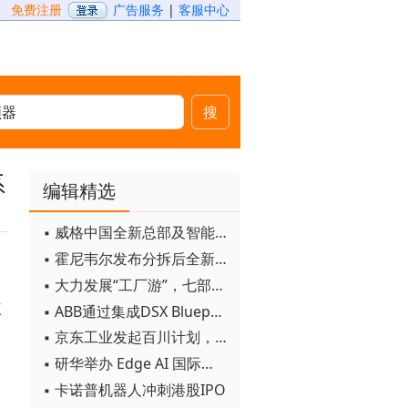
免费注册
广告服务
|
客服中心
搜
系
编辑精选
▪ 威格中国全新总部及智能工厂启用
▪ 霍尼韦尔发布分拆后全新品牌：霍尼韦尔科技与霍尼韦尔航空航天
▪ 大力发展“工厂游”，七部门联合发文！
三
▪ ABB通过集成DSX Blueprint AI基础设施，扩大与英伟达的合作
▪ 京东工业发起百川计划， 构建工业大模型新生态
▪ 研华举办 Edge AI 国际论坛
▪ 卡诺普机器人冲刺港股IPO