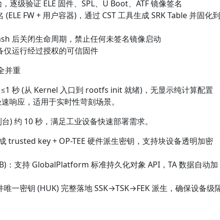
始，逐级验证 ELE 固件、SPL、U Boot、ATF 镜像签名
LE FW + 用户容器)，通过 CST 工具生成 SRK Table 并固化
SRK Hash 后关闭生命周期，禁止任何未签名镜像启动
设备仅运行经过授权的可信固件
与安全并重
秒 (从 Kernel 入口到 rootfs init 就绪)，无显示纯计算配置
 —— 极速响应，适用于实时性苛刻场景。
控制台) 约 10 秒，满足工业设备快速部署需求。
集成 trusted key + OP-TEE 硬件派生密钥，支持块设备透明加密
RPMB)：支持 GlobalPlatform 标准持久化对象 API，TA 数据自动加
密钥 (HUK) 完整落地 SSK→TSK→FEK 派生，确保设备级