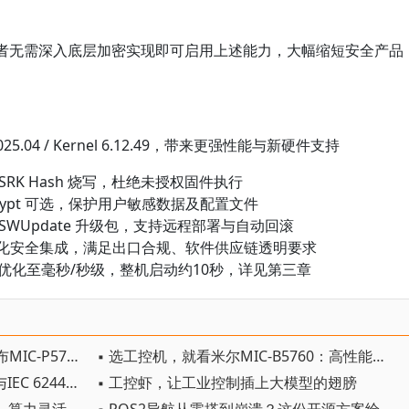
，开发者无需深入底层加密实现即可启用上述能力，大幅缩短安全产品
2025.04 / Kernel 6.12.49，带来更强性能与新硬件支持
+ SRK Hash 烧写，杜绝未授权固件执行
-crypt 可选，保护用户敏感数据及配置文件
名的 SWUpdate 升级包，支持远程部署与自动回滚
大简化安全集成，满足出口合规、软件供应链透明要求
时间优化至毫秒/秒级，整机启动约10秒，详见第三章
▪ 全隔离、接口旗舰，米尔电子发布MIC-P5760旗舰全功能工控机
▪ 选工控机，就看米尔MIC-B5760：高性能，全接口，强实时，AI 赋能
▪ 全链路安全方案，助力CRA合规与IEC 62443认证-米尔RK3576核心板
▪ 工控虾，让工业控制插上大模型的翅膀
▪ 米尔新品｜轻量化AI边缘工控机，算力灵活扩
▪ ROS2导航从零搭到崩溃？这份开源方案给你抄作业