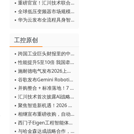
▪ 重磅官宣！汇川技术联合发起 D12 联盟，开创产教融合新范式
▪ 全球低压变频器市场规模2030年将超170亿美元
▪ 华为云发布全流程具身智能开发平台CloudRobo
工控原创
▪ 跨国工业巨头财报里的中国成绩单
▪ 性能提升5至10倍 我国牵头制定的WiTSnet工业以太网国际标准正式发布
▪ 施耐德电气发布2026上半年可持续发展成绩单 "Impact 2030"路线图开局稳健
▪ 谷歌发布Gemini Robotics 2模型 实现人形机器人全身智能控制突破
▪ 并购整合 + 标准落地！7 月工业自动化产业动态速递
▪ 汇川技术首次披露AI战略进展：从两个方面推动“AI业务化”落地
▪ 聚焦智造新机遇！2026 青岛数字化及智能制造技术论坛圆满落幕
▪ 相继宣布重磅收购，自动化巨头新一轮并购潮剑指何方？
信
▪ 西门子Eigen工程智能体落地中国，工业AI跨越物理世界“确定性”拐点
▪ 与哈金森达成战略合作，乐聚机器人何以持续获得工业巨头青睐？