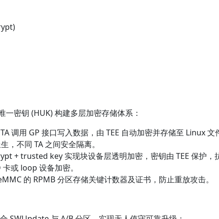
rypt)
ve 硬件唯一密钥 (HUK) 构建多层加密存储体系：
密)：TA 调用 GP 接口写入数据，由 TEE 自动加密并存储至 Linux 文
D 派生，不同 TA 之间安全隔离。
rypt + trusted key 实现块设备层透明加密，密钥由 TEE 保护，
卡或 loop 设备加密。
用 eMMC 的 RPMB 分区存储关键计数器及证书，防止重放攻击。
结合 SWUpdate 与 A/B 分区，实现无人值守可靠升级：