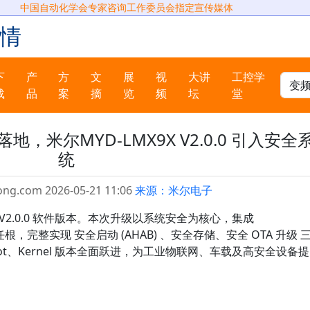
中国自动化学会专家咨询工作委员会指定宣传媒体
情
下
产
方
文
展
视
大讲
工控学
载
品
案
摘
览
频
坛
堂
落地，米尔MYD‑LMX9X V2.0.0 引入安全
统
ong.com 2026-05-21 11:06
来源：米尔电子
台 V2.0.0 软件版本。本次升级以系统安全为核心，集成
 硬件信任根，完整实现 安全启动 (AHAB) 、安全存储、安全 OTA 升级 
oot、Kernel 版本全面跃进，为工业物联网、车载及高安全设备提