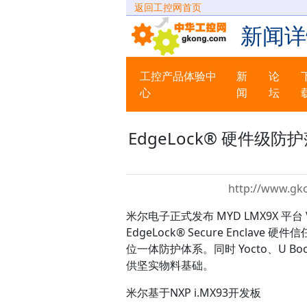
返回工控网首页
新闻详
工控产品体验中
新
论
心
闻
坛
EdgeLock® 硬件级防护
http://www.gk
米尔电子正式发布 MYD LMX9X 平
EdgeLock® Secure Enclave
位一体防护体系。同时 Yocto、U B
供坚实物料基础。
米尔基于NXP i.MX93开发板