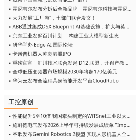
▪ 霍尼韦尔发布分拆后全新品牌：霍尼韦尔科技与霍尼韦尔航空航天
▪ 大力发展“工厂游”，七部门联合发文！
▪ ABB通过集成DSX Blueprint AI基础设施，扩大与英伟达的合作
▪ 京东工业发起百川计划， 构建工业大模型新生态
▪ 研华举办 Edge AI 国际论坛
▪ 卡诺普机器人冲刺港股IPO
▪ 重磅官宣！汇川技术联合发起 D12 联盟，开创产教融合新范式
▪ 全球低压变频器市场规模2030年将超170亿美元
▪ 华为云发布全流程具身智能开发平台CloudRobo
工控原创
▪ 性能提升5至10倍 我国牵头制定的WiTSnet工业以太网国际标准正式发布
▪ 施耐德电气发布2026上半年可持续发展成绩单 "Impact 2030"路线图开局稳健
▪ 谷歌发布Gemini Robotics 2模型 实现人形机器人全身智能控制突破