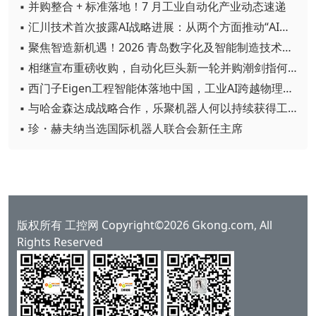
▪ 并购整合 + 标准落地！7 月工业自动化产业动态速递
▪ 汇川技术首次披露AI战略进展：从两个方面推动“AI业务化”落地
▪ 聚焦智造新机遇！2026 青岛数字化及智能制造技术论坛圆满落幕
▪ 相继宣布重磅收购，自动化巨头新一轮并购潮剑指何方？
▪ 西门子Eigen工程智能体落地中国，工业AI跨越物理世界“确定性”拐点
▪ 与哈金森达成战略合作，乐聚机器人何以持续获得工业巨头青睐？
▪ 珍・赫夫纳当选国际机器人联合会新任主席
版权所有 工控网 Copyright©2026 Gkong.com, All
Rights Reserved