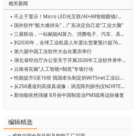
相关新闻
▪ 不止于显示！Micro LED光互联/AI+AR智能眼镜/玻璃基板TGV等全新赛道集中亮相，创新动能尽在2026深圳国际全触与显示展
▪ 国外软件“船大难掉头”，广东决定自己造“工业大脑”
▪ 三展联动，一站赋能AI算力、消费电子、汽车、具身机器人与智能制造产业链资源对接
▪ 到2030年，全球工业机器人年度出货量预计超76万台
▪ 第六届中国工业软件大会在重庆举行
▪ 湖北省经信厅办公室关于开展2026年工业软件券申领工作的通知
▪ 云南省实施“人工智能+制造”专项行动
▪ 性能提升5至10倍 我国牵头制定的WiTSnet工业以太网国际标准正式发布
▪ 从256通道到高保真成像：涡流阵列探伤仪NORTEC™ 700用硬核实力定义涡流检测新高度
▪ 新动能依然强健 8月份中国制造业PMI或将边际修复
编辑精选
▪ 威格中国全新总部及智能工厂启用