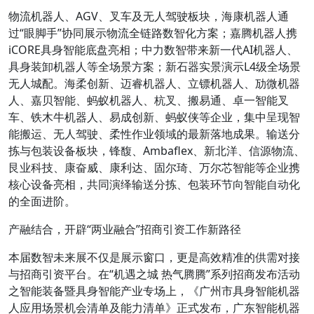
物流机器人、AGV、叉车及无人驾驶板块，海康机器人通
过“眼脚手”协同展示物流全链路数智化方案；嘉腾机器人携
iCORE具身智能底盘亮相；中力数智带来新一代AI机器人、
具身装卸机器人等全场景方案；新石器实景演示L4级全场景
无人城配。海柔创新、迈睿机器人、立镖机器人、劢微机器
人、嘉贝智能、蚂蚁机器人、杭叉、搬易通、卓一智能叉
车、铁木牛机器人、易成创新、蚂蚁侠等企业，集中呈现智
能搬运、无人驾驶、柔性作业领域的最新落地成果。输送分
拣与包装设备板块，锋馥、Ambaflex、新北洋、信源物流、
艮业科技、康奋威、康利达、固尔琦、万尔芯智能等企业携
核心设备亮相，共同演绎输送分拣、包装环节向智能自动化
的全面进阶。
产融结合，开辟“两业融合”招商引资工作新路径
本届数智未来展不仅是展示窗口，更是高效精准的供需对接
与招商引资平台。在“机遇之城 热气腾腾”系列招商发布活动
之智能装备暨具身智能产业专场上，《广州市具身智能机器
人应用场景机会清单及能力清单》正式发布，广东智能机器