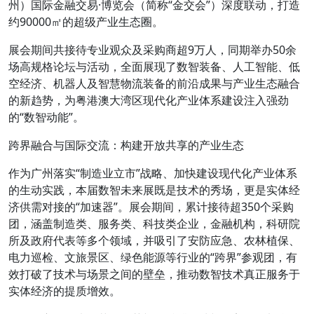
州）国际金融交易·博览会（简称“金交会”）深度联动，打造
约90000㎡的超级产业生态圈。
展会期间共接待专业观众及采购商超9万人，同期举办50余
场高规格论坛与活动，全面展现了数智装备、人工智能、低
空经济、机器人及智慧物流装备的前沿成果与产业生态融合
的新趋势，为粤港澳大湾区现代化产业体系建设注入强劲
的“数智动能”。
跨界融合与国际交流：构建开放共享的产业生态
作为广州落实“制造业立市”战略、加快建设现代化产业体系
的生动实践，本届数智未来展既是技术的秀场，更是实体经
济供需对接的“加速器”。展会期间，累计接待超350个采购
团，涵盖制造类、服务类、科技类企业，金融机构，科研院
所及政府代表等多个领域，并吸引了安防应急、农林植保、
电力巡检、文旅景区、绿色能源等行业的“跨界”参观团，有
效打破了技术与场景之间的壁垒，推动数智技术真正服务于
实体经济的提质增效。