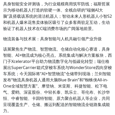
具身智能安全评测场，为行业规模商用筑牢防线；福斯哲展
示为移动机器人打造的软硬一体、全栈自研的“端侧AI大
脑”及搭载该系统的清洁机器人；智动未来人形机器人小智S2
和机器人爆米花售卖体验区吸引了众多客商驻足互动，生动
验证了机器人技术在C端消费市场的广阔落地前景。
物流装备与技术展：具身智能与人机共融引领产业升级
该展聚焦生产物流、智慧物流、仓储自动化核心赛道，具身
智能、AI+物流成为核心亮点。系统集成与解决方案板块，西
门子Xcelerator平台助力物流数字化与低碳化转型；瑞仕格
展出SuperCarrier箱式穿梭车系统与WonderStore四向穿梭
车系统；今天国际将“AI+智慧物流”仓储带到现场；兰剑智能
发布“物流具身机器人通用大脑Blue Brain”和“蜘蛛侠All-in-
One全域智慧方案”。摩登纳、米亚斯、科捷智能、松下电
气、爱鸥、深蓝股份、中轻长泰、凯乐士、哥伦布、长沙华
恒、中睿智能、卡因特智能、原力聚合机器人等企业，共同
呈现覆盖生产、仓储、搬运到配送的智能物流全链路集成能
力。