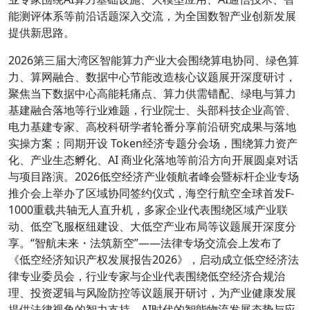
能测评体系等前沿话题深入交流，为全国数智产业创新发展
提供新思路。
2026第三届大湾区智能算力产业大会围绕算电协同、绿色算
力、算网融合、数据中心节能改造核心议题展开深度研讨，
聚焦当下数据中心高能耗痛点、算力供需错配、绿电与算力
基建融合落地等行业难题，行业院士、头部科技企业高管、
电力基建专家、高校科研学者轮番分享前沿研究成果与落地
实操方案；同期开设 Token经济专题分会场，围绕算力资产
化、产业生态孵化、AI 商业化落地等前沿方向开展圆桌对话
与项目路演。2026低空经济产业领航者峰会暨标杆企业专场
推介会上举办了区域协同签约仪式，海空行航空全球首发F-
1000重载共轴无人直升机，多家企业代表围绕区域产业联
动、低空飞服枢纽建设、大低空产业布局等议题展开深度分
享。“智航未来・法筑新空”——法律专场交流会上发布了
《低空经济知识产权发展报告2026》，启动成立低空经济法
律专业委员会，行业专家与企业代表围绕低空经济合规治
理、投资逻辑与风险防控等议题展开研讨，为产业健康发展
提供法律视角的智力支持。AI时代的智能物流发展态势与应