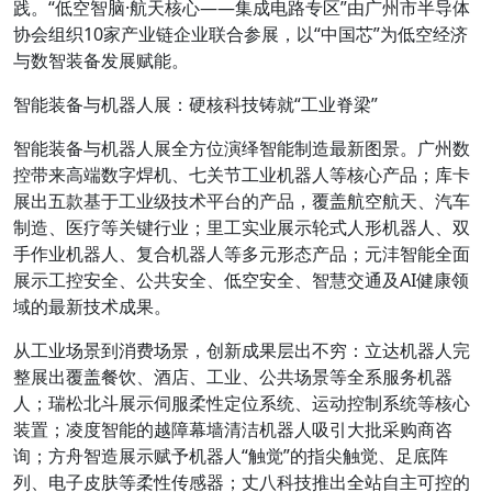
践。“低空智脑·航天核心——集成电路专区”由广州市半导体
协会组织10家产业链企业联合参展，以“中国芯”为低空经济
与数智装备发展赋能。
智能装备与机器人展：硬核科技铸就“工业脊梁”
智能装备与机器人展全方位演绎智能制造最新图景。广州数
控带来高端数字焊机、七关节工业机器人等核心产品；库卡
展出五款基于工业级技术平台的产品，覆盖航空航天、汽车
制造、医疗等关键行业；里工实业展示轮式人形机器人、双
手作业机器人、复合机器人等多元形态产品；元沣智能全面
展示工控安全、公共安全、低空安全、智慧交通及AI健康领
域的最新技术成果。
从工业场景到消费场景，创新成果层出不穷：立达机器人完
整展出覆盖餐饮、酒店、工业、公共场景等全系服务机器
人；瑞松北斗展示伺服柔性定位系统、运动控制系统等核心
装置；凌度智能的越障幕墙清洁机器人吸引大批采购商咨
询；方舟智造展示赋予机器人“触觉”的指尖触觉、足底阵
列、电子皮肤等柔性传感器；丈八科技推出全站自主可控的