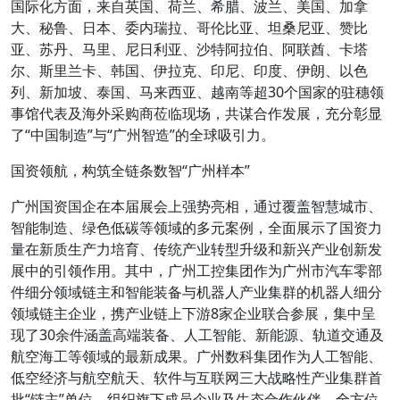
国际化方面，来自英国、荷兰、希腊、波兰、美国、加拿
大、秘鲁、日本、委内瑞拉、哥伦比亚、坦桑尼亚、赞比
亚、苏丹、马里、尼日利亚、沙特阿拉伯、阿联酋、卡塔
尔、斯里兰卡、韩国、伊拉克、印尼、印度、伊朗、以色
列、新加坡、泰国、马来西亚、越南等超30个国家的驻穗领
事馆代表及海外采购商莅临现场，共谋合作发展，充分彰显
了“中国制造”与“广州智造”的全球吸引力。
国资领航，构筑全链条数智“广州样本”
广州国资国企在本届展会上强势亮相，通过覆盖智慧城市、
智能制造、绿色低碳等领域的多元案例，全面展示了国资力
量在新质生产力培育、传统产业转型升级和新兴产业创新发
展中的引领作用。其中，广州工控集团作为广州市汽车零部
件细分领域链主和智能装备与机器人产业集群的机器人细分
领域链主企业，携产业链上下游8家企业联合参展，集中呈
现了30余件涵盖高端装备、人工智能、新能源、轨道交通及
航空海工等领域的最新成果。广州数科集团作为人工智能、
低空经济与航空航天、软件与互联网三大战略性产业集群首
批“链主”单位，组织旗下成员企业及生态合作伙伴，全方位