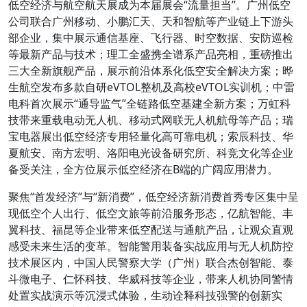
低空经济与航空航天展成为本届展会“流量担当”。广州低空
公司联合广州移动、小鹏汇天、天和智航等产业链上下游头
部企业，集中展示通信基座、飞行器、时空数据、安防巡检
等最新产品与技术；理工全盛携全谱系产品亮相，重磅推出
三大全新旗舰产品，展示前沿体系化低空安全解决方案；晔
生航空发布多款自研eVTOL整机及高校eVTOL实训机；中雷
电科首次展示“通导监气”全链路低空基建全新方案；万虹科
技带来重载电动无人机、移动式网联无人机航母等产品；瑞
宝电器展出低空经济专用轻量化高可靠电机；索辰科技、华
夏航安、南方宏明、洛阳电光设备研究所、科竞文化等企业
备受关注，全方位展示低空经济在B端的广阔应用潜力。
聚焦“首发经济”与“新消费”，低空经济新消费首秀专区集中呈
现低空个人出行、低空文旅等前沿服务形态，亿航智能、丰
翼科技、福昆等企业带来低空配送与通航产品，让观众直观
感受未来生活的变革。智能警用装备实战应用与无人机防控
技术展区内，中国人民警察大学（广州）联合杰创智能、泰
斗微电子、仁怀科技、华威科技等企业，带来人机协同警情
处置实战演示等沉浸式体验，生动诠释科技强警的创新实