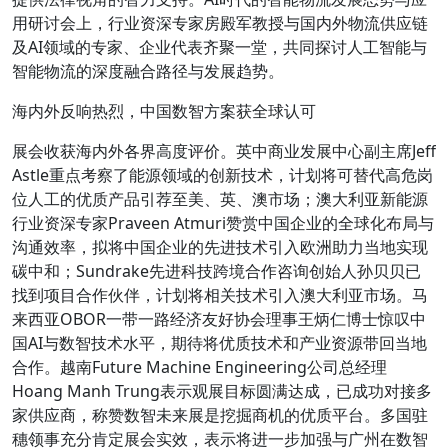
用研讨会上，行业资深专家房殿军教授与国内外物流供应链
及AI领域的专家、企业代表齐聚一堂，共同探讨人工智能与
智能物流的深度融合路径与发展趋势。
海内外反响热烈，中国数智方案获全球认可
展会收获海内外各界高度评价。英中商业发展中心副主席Jeff
Astle重点考察了能源领域的创新技术，计划将可替代高危岗
位人工的优质产品引荐至美、英、澳市场；澳大利亚新能源
行业资深专家Praveen Atmuri赞赏中国企业的全球化布局与
沟通效率，拟将中国企业的先进技术引入欧洲助力当地实现
碳中和；Sundrake先进科技跨境合作咨询创始人孙贝贝已
找到项目合作伙伴，计划将相关技术引入澳大利亚市场。马
来西亚OBOR一带一路经济友好协会理事王炳仁博士惊叹中
国AI与数智技术水平，期待将优质技术和产业资源带回当地
合作。越南Future Machine Engineering公司总经理
Hoang Manh Trung表示观展目标圆满达成，已成功对接多
家供应商，称赞数智未来展是挖掘商机的优质平台。多国驻
穗领事充分肯定展会实效，表示将进一步加强与广州在数智