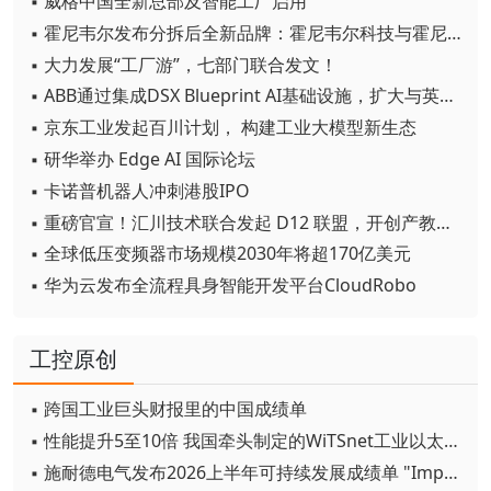
▪ 威格中国全新总部及智能工厂启用
▪ 霍尼韦尔发布分拆后全新品牌：霍尼韦尔科技与霍尼韦尔航空航天
▪ 大力发展“工厂游”，七部门联合发文！
▪ ABB通过集成DSX Blueprint AI基础设施，扩大与英伟达的合作
▪ 京东工业发起百川计划， 构建工业大模型新生态
▪ 研华举办 Edge AI 国际论坛
▪ 卡诺普机器人冲刺港股IPO
▪ 重磅官宣！汇川技术联合发起 D12 联盟，开创产教融合新范式
▪ 全球低压变频器市场规模2030年将超170亿美元
▪ 华为云发布全流程具身智能开发平台CloudRobo
工控原创
▪ 跨国工业巨头财报里的中国成绩单
▪ 性能提升5至10倍 我国牵头制定的WiTSnet工业以太网国际标准正式发布
▪ 施耐德电气发布2026上半年可持续发展成绩单 "Impact 2030"路线图开局稳健