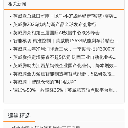
相关新闻
▪ 英威腾总裁田华臣：以“1-4-3”战略锚定“智慧+零碳”新坐标
▪ 英威腾2026战略与新产品全球发布会举行
▪ 英威腾亮相第三届国际AI数据中心液冷峰会
▪ 智能模切 精准控制 | 英威腾TS633赋能刹车片精密模切升级
▪ 英威腾去年净利润降近三成，一季度亏损超3000万
▪ 英威腾拟定增募资不超5亿元 巩固工业自动化业务抢占AI数据中心赛道
▪ 英威腾助力江西某钢铁企业国产化替代，降本增效“淘”真金
▪ 英威腾全力聚焦智能制造与智慧能源，5亿研发投入引领行业创新
▪ 英威腾丨智能仓储的“时间战争”
▪ 调试快50%，故障降35%！英威腾五轴点胶平台重塑智能设备生产效率
编辑精选