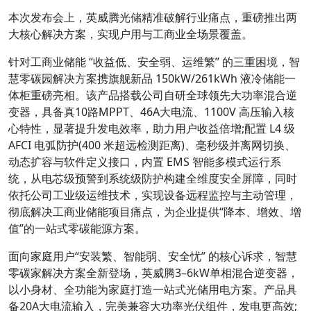
本次发布会上，英威腾光储精准破解行业痛点，重磅推出两
大核心解决方案，实现户用与工商业全场景覆盖。
针对工商业储能 “收益低、安全弱、运维繁” 的三重困境，智
慧零碳园解决方案携旗舰新品 150kW/261kWh 液冷储能一
体柜重磅亮相。该产品搭载公司自研全球领先大功率混合逆
变器，具备真10路MPPT、46A大电流、1100V 高压输入核
心特性，显著提升发电效率，助力用户收益倍增;配置 L4 级
AFCI 电弧防护(400 米超远检测距离)、毫秒级并离网切换、
动态扩容与软件定义接口，内置 EMS 智能多模式运行系
统，从电芯级预警到系统级防护构建全维度安全屏障，同时
依托公司工业级运维技术，实现设备远程监控与主动管理，
彻底解决工商业储能项目痛点，为企业提供“降本、增效、增
值”的一站式零碳能源方案。
面向家庭用户“安装繁、智能弱、安全忧” 的核心诉求，智慧
零碳家解决方案全新登场，英威腾3–6kW单相混合逆变器，
以小身材、全功能为家庭打造一站式光储用电方案。产品具
备20A大电流输入，完美兼容大功率光伏组件，发电更高效;