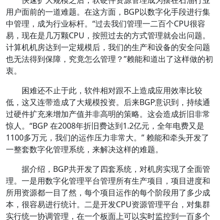
快速扩大规模之后，软硬件资源管理成为摆在石油行业
用户面前的一道难题。在这方面，BGP以数字化手段进行集
中管理，成为行业标杆。“过去我们管理一二百个CPU很容
易，现在是几万颗CPU，按照过去的方式管理就会出问题。
计算机机房达到一定规模后，我们的生产和设备的安全问题
也无法得到保障，究竟怎么管理？”赖能和道出了这样做的初
衷。
困难还不止于此，软件相对跟不上造成应用效率比较
低，这又连带造成了大规模投资。后来BGP意识到，持续通
过硬件扩充来增加产值并非高明的策略。这会造成折旧非常
惊人。“BGP 在2008年折旧费达到1.2亿元，全年电费又是
1100多万元，我们的运作压力非常大。” 赖能和牵头开发了
一整套数字化管理系统，来解决这样的难题。
据介绍，BGP共开发了四套系统，对机房实现了全面管
理。一是用数字化管理平台管理所有生产项目，项目进度和
所用资源都一目了然，每个项目运作的每个阶段用了多少成
本，很容易进行统计。二是开发CPU资源管理平台，对集群
实行统一协调管理，在一个板面上可以实时监控到一百多个