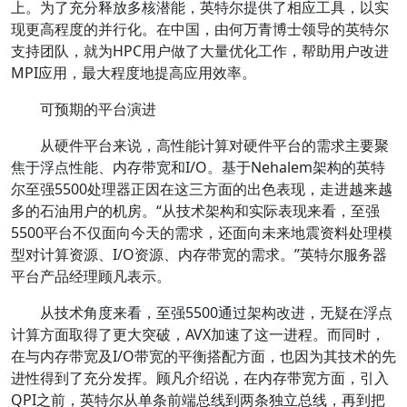
上。为了充分释放多核潜能，英特尔提供了相应工具，以实
现更高程度的并行化。在中国，由何万青博士领导的英特尔
支持团队，就为HPC用户做了大量优化工作，帮助用户改进
MPI应用，最大程度地提高应用效率。
可预期的平台演进
从硬件平台来说，高性能计算对硬件平台的需求主要聚
焦于浮点性能、内存带宽和I/O。基于Nehalem架构的英特
尔至强5500处理器正因在这三方面的出色表现，走进越来越
多的石油用户的机房。“从技术架构和实际表现来看，至强
5500平台不仅面向今天的需求，还面向未来地震资料处理模
型对计算资源、I/O资源、内存带宽的需求。”英特尔服务器
平台产品经理顾凡表示。
从技术角度来看，至强5500通过架构改进，无疑在浮点
计算方面取得了更大突破，AVX加速了这一进程。而同时，
在与内存带宽及I/O带宽的平衡搭配方面，也因为其技术的先
进性得到了充分发挥。顾凡介绍说，在内存带宽方面，引入
QPI之前，英特尔从单条前端总线到两条独立总线，再到把