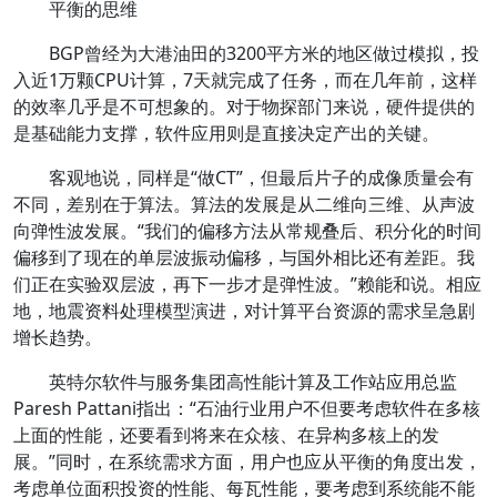
平衡的思维
BGP曾经为大港油田的3200平方米的地区做过模拟，投
入近1万颗CPU计算，7天就完成了任务，而在几年前，这样
的效率几乎是不可想象的。对于物探部门来说，硬件提供的
是基础能力支撑，软件应用则是直接决定产出的关键。
客观地说，同样是“做CT”，但最后片子的成像质量会有
不同，差别在于算法。算法的发展是从二维向三维、从声波
向弹性波发展。“我们的偏移方法从常规叠后、积分化的时间
偏移到了现在的单层波振动偏移，与国外相比还有差距。我
们正在实验双层波，再下一步才是弹性波。”赖能和说。相应
地，地震资料处理模型演进，对计算平台资源的需求呈急剧
增长趋势。
英特尔软件与服务集团高性能计算及工作站应用总监
Paresh Pattani指出：“石油行业用户不但要考虑软件在多核
上面的性能，还要看到将来在众核、在异构多核上的发
展。”同时，在系统需求方面，用户也应从平衡的角度出发，
考虑单位面积投资的性能、每瓦性能，要考虑到系统能不能