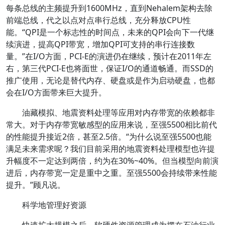
每条总线的主频提升到1600MHz，直到Nehalem架构去除
前端总线，代之以点对点串行总线，充分释放CPU性
能。“QPI是一个标志性的时间点，未来的QPI会向下一代继
续演进，提高QPI带宽，增加QPI可支持的串行连接数
量。”在I/O方面，PCI-E的演进仍在继续，预计在2011年左
右，第三代PCI-E也将面世，保证I/O的通道畅通。而SSD的
推广使用，无论是替代内存、硬盘或是作为启动硬盘，也都
会在I/O方面带来巨大提升。
油藏模拟、地震资料处理等应用对内存带宽的依赖都非
常大。对于内存带宽敏感型的应用来说，至强5500相比前代
的性能提升接近2倍，甚至2.5倍。“为什么说至强5500也能
满足未来需求呢？我们目前采用的地震资料处理模型也许提
升幅度不一定达到两倍，约为在30%~40%。但当模型向前演
进后，内存带宽一定是重中之重。至强5500会持续带来性能
提升。”顾凡说。
科学地管理好资源