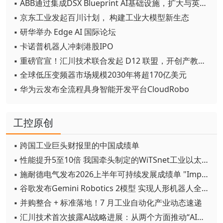
▪ ABB通过集成DSX Blueprint AI基础设施，扩大与英伟达的合作
▪ 京东工业发起百川计划， 构建工业大模型新生态
▪ 研华举办 Edge AI 国际论坛
▪ 卡诺普机器人冲刺港股IPO
▪ 重磅官宣！汇川技术联合发起 D12 联盟，开创产教融合新范式
▪ 全球低压变频器市场规模2030年将超170亿美元
▪ 华为云发布全流程具身智能开发平台CloudRobo
工控原创
▪ 跨国工业巨头财报里的中国成绩单
▪ 性能提升5至10倍 我国牵头制定的WiTSnet工业以太网国际标准正式发布
▪ 施耐德电气发布2026上半年可持续发展成绩单 "Impact 2030"路线图开局稳健
▪ 谷歌发布Gemini Robotics 2模型 实现人形机器人全身智能控制突破
▪ 并购整合 + 标准落地！7 月工业自动化产业动态速递
▪ 汇川技术首次披露AI战略进展：从两个方面推动“AI业务化”落地