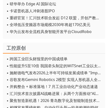
▪ 研华举办 Edge AI 国际论坛
▪ 卡诺普机器人冲刺港股IPO
▪ 重磅官宣！汇川技术联合发起 D12 联盟，开创产教融合新范式
▪ 全球低压变频器市场规模2030年将超170亿美元
▪ 华为云发布全流程具身智能开发平台CloudRobo
工控原创
▪ 跨国工业巨头财报里的中国成绩单
▪ 性能提升5至10倍 我国牵头制定的WiTSnet工业以太网国际标准正式发布
▪ 施耐德电气发布2026上半年可持续发展成绩单 "Impact 2030"路线图开局稳健
▪ 谷歌发布Gemini Robotics 2模型 实现人形机器人全身智能控制突破
▪ 并购整合 + 标准落地！7 月工业自动化产业动态速递
▪ 汇川技术首次披露AI战略进展：从两个方面推动“AI业务化”落地
▪ 聚焦智造新机遇！2026 青岛数字化及智能制造技术论坛圆满落幕
▪ 相继宣布重磅收购，自动化巨头新一轮并购潮剑指何方？