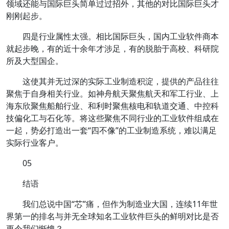
领域还能与国际巨头简单过过招外，其他的对比国际巨头才
刚刚起步。
四是行业属性太强。相比国际巨头，国内工业软件商本
就起步晚，有的近十余年才涉足，有的脱胎于高校、科研院
所及大型国企。
这使其并无过深的实际工业制造积淀，提供的产品往往
聚焦于自身相关行业。如神舟航天聚焦航天和军工行业、上
海东欣聚焦船舶行业、和利时聚焦核电和轨道交通、中控科
技偏化工与石化等。将这些聚焦不同行业的工业软件组成在
一起，势必打造出一套“四不像”的工业制造系统，难以满足
实际行业客户。
05
结语
我们总说中国“芯”痛，但作为制造业大国，连续11年世
界第一的排名与并无全球知名工业软件巨头的鲜明对比是否
更令我们惭愧？