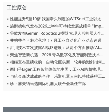
工控原创
▪ 性能提升5至10倍 我国牵头制定的WiTSnet工业以太网国际标准正式发布
▪ 施耐德电气发布2026上半年可持续发展成绩单 "Impact 2030"路线图开局稳健
▪ 谷歌发布Gemini Robotics 2模型 实现人形机器人全身智能控制突破
▪ 并购整合 + 标准落地！7 月工业自动化产业动态速递
▪ 汇川技术首次披露AI战略进展：从两个方面推动“AI业务化”落地
▪ 聚焦智造新机遇！2026 青岛数字化及智能制造技术论坛圆满落幕
▪ 相继宣布重磅收购，自动化巨头新一轮并购潮剑指何方？
▪ 西门子Eigen工程智能体落地中国，工业AI跨越物理世界“确定性”拐点
▪ 与哈金森达成战略合作，乐聚机器人何以持续获得工业巨头青睐？
▪ 珍・赫夫纳当选国际机器人联合会新任主席