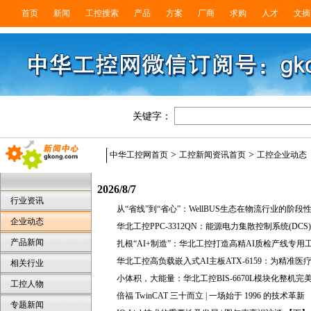
首页
新闻
工控搜索
产品
方案
厂商
求购
人才
文摘
关键字：
>
>
中华工控网首页
工控新闻资讯首页
工控企业动态
2026/8/7
行业资讯
从“省线”到“省心”：WellBUS生态在物流行业的阶段
企业动态
华北工控PPC-3312QN：能源电力集散控制系统(D
产品新闻
扎根“AI+制造”：华北工控打造高精AI质检产线专用
华北工控高负载嵌入式AI主板ATX-6159：为精准医
相关行业
小体积，大能量：华北工控BIS-6670L模块化整机完
工控人物
倍福 TwinCAT 三十而立 | 一场始于 1996 的技术革新
专题新闻