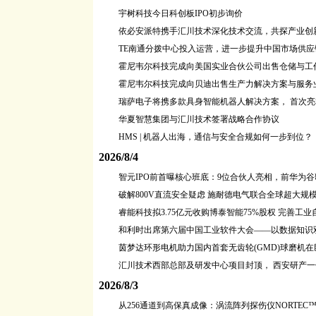
宇树科技今日科创板IPO初步询价
依必安派特携手汇川技术深化技术交流，共探产业创
TE南通分拨中心投入运营，进一步提升中国市场供应
霍尼韦尔科技完成向美国实业合伙公司出售仓储与工
霍尼韦尔科技完成向贝迪出售生产力解决方案与服务
瑞萨电子将携多款具身智能机器人解决方案， 首次亮
华夏智慧集团与汇川技术签署战略合作协议
HMS | 机器人出海，通信与安全合规如何一步到位？
2026/8/4
智元IPO前首曝核心班底：9位合伙人亮相，前华为
破解800V直流安全疑虑 施耐德电气联合全球超大
睿能科技拟3.75亿元收购博泰智能75%股权 完善工
和利时出席第六届中国工业软件大会——以数据知识
茵梦达环形电机助力国内首套无齿轮(GMD)球磨机
汇川技术西部总部及研发中心项目封顶， 西安研产
2026/8/3
从256通道到高保真成像：涡流阵列探伤仪NORTEC