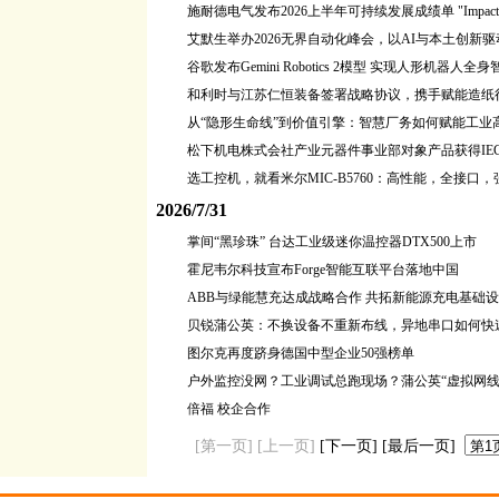
施耐德电气发布2026上半年可持续发展成绩单 "Impact
艾默生举办2026无界自动化峰会，以AI与本土创新
谷歌发布Gemini Robotics 2模型 实现人形机器人
和利时与江苏仁恒装备签署战略协议，携手赋能造纸
从“隐形生命线”到价值引擎：智慧厂务如何赋能工业
松下机电株式会社产业元器件事业部对象产品获得IEC 62
选工控机，就看米尔MIC-B5760：高性能，全接口，
2026/7/31
掌间“黑珍珠” 台达工业级迷你温控器DTX500上市
霍尼韦尔科技宣布Forge智能互联平台落地中国
ABB与绿能慧充达成战略合作 共拓新能源充电基础
贝锐蒲公英：不换设备不重新布线，异地串口如何快
图尔克再度跻身德国中型企业50强榜单
户外监控没网？工业调试总跑现场？蒲公英“虚拟网线
倍福 校企合作
[第一页] [上一页]
[下一页]
[最后一页]