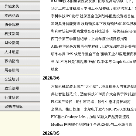
IO-Link技术的重要性及发展 | 图尔克高端访谈 【下】
异域来风
华北工控工业机器人专用工业AI整机：驱动汽车工厂
本站动态
宇树科技IPO发行 社保基金位列战略配售投资者首位
加码具身智能赛道 埃斯顿拟拿下埃斯顿酷卓100%股
协会院校
和利时斩获中国商业联合会科技进步一等奖/绿色电-氢
科技新闻
西门子第三季度创纪录，上调年度业绩目标指引
财经新闻
ABB在华绿色发展再创里程碑，山东ABB电器开关有限公司
人才动态
研华布局 IWS 软硬件整合平台 驱动工业AI应用新商
职场指南
当 AI 不再只是“看起来正确” 以本体与 Graph Stu
模化
展会新闻
2026/8/6
交流培训
六轴机械臂装上国产“大小脑”，地瓜机器人与兆易创
政策法规
共赴智造新范式，适创科技2026用户大会将于深圳启
行业研究
PLC国产替代：硬件容易追，软件生态才是护城河
采购与招标
全隔离、接口旗舰，米尔电子发布MIC-P5760旗舰
PTC推出Onshape Labs，加速AI融入产品开发流程
Modbus 网关哪个品牌好？全系RS485与工业级可靠
2026/8/5