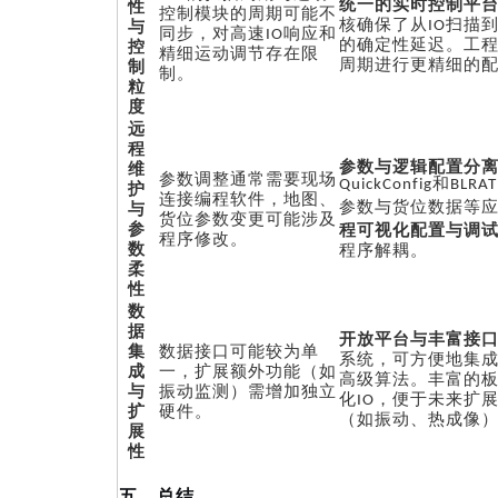
统一的实时控制平
性
控制模块的周期可能不
与
核确保了从IO扫描
同步，对高速IO响应和
控
的确定性延迟。工
精细运动调节存在限
制
周期进行更精细的
制。
粒
度
远
程
参数与逻辑配置分
维
参数调整通常需要现场
护
QuickConfig和B
连接编程软件，地图、
与
参数与货位数据等
货位参数变更可能涉及
参
程可视化配置与调
程序修改。
数
程序解耦。
柔
性
数
据
开放平台与丰富接
集
数据接口可能较为单
系统，可方便地集
成
一，扩展额外功能（如
高级算法。丰富的
与
振动监测）需增加独立
化IO，便于未来扩
扩
硬件。
（如振动、热成像
展
性
五、总结