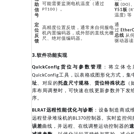
助
可能需要监测电机温度（通过
板
(DO)
信
PT100）。
Y51板
(R
号
温度) 等
通
定
高精度位置反馈，通常来自伺服电
过
位
Ether
机内置编码器，或外部的直线光栅
反
总线
从
尺、绝对值编码器。
馈
驱动器读
3.
软件功能实现
：将立体仓
QuickConfig货位与参数管理
QuickConfig工具，以表格或图形化方式，
址
、对应的
托盘尺寸规格
、
货位特殊状态
（
库布局调整时，可快速在线更新参数并下发
序。
：设备制造商或
BLRAT远程性能优化与诊断
远程登录堆垛机的
BL370控制器。实时监控
误差
曲线，并远程、在线调整运动控制器的
，以优化运行平稳性与节拍，减少