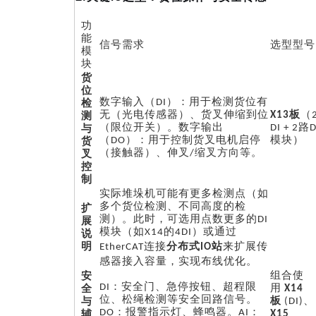
功
能
信号需求
选型型号
模
块
货
位
数字输入（
检
DI）：用于检测货位有
（
测
无（光电传感器）、货叉伸缩到位
X13板
与
（限位开关）。数字输出
DI + 2路
货
（DO）：用于控制货叉电机启停
模块）
叉
（接触器）、伸叉/缩叉方向等。
控
制
实际堆垛机可能有更多检测点（如
多个货位检测、不同高度的检
扩
测）。此时，可选用点数更多的
展
DI
说
模块（如X14的4DI）或通过
明
分布式
来扩展传
EtherCAT连接
IO站
感器接入容量，实现布线优化。
组合使
安
用
全
DI：安全门、急停按钮、超程限
X14
与
位、松绳检测等安全回路信号。
板
(DI)、
辅
DO：报警指示灯、蜂鸣器。AI：
X15