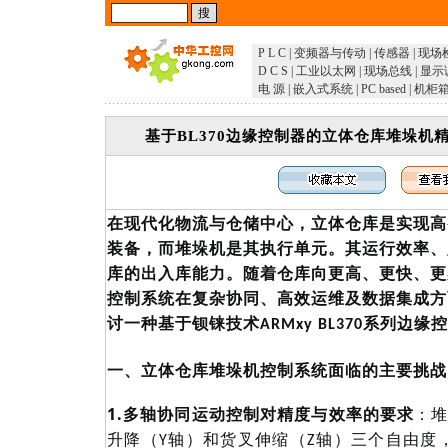
P L C
|
变频器与传动
|
传感器
|
现场
D C S
|
工业以太网
|
现场总线
|
显示
电 源
|
嵌入式系统
|
PC based
|
机柜
基于BL370边缘控制器的立体仓库堆垛机
在现代化物流与仓储中心，立体仓库是实现高
装备，而堆垛机是其执行单元。其运行效率、
库的出入库能力。随着仓库向更高、更快、更
控制系统在复杂协同、高效运维及数据集成方
讨一种基于钡铼技术
ARMxy BL370系列
一、立体仓库堆垛机控制系统面临的主要挑战
1.
多轴协同运动控制对精度与效率的要求
：
升降（Y轴）和货叉伸缩（Z轴）三个自由度