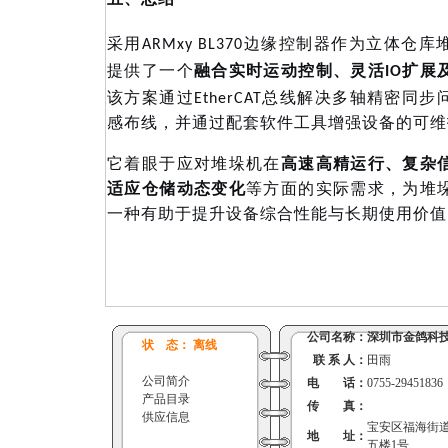
采用
ARMxy BL370边缘控制器作为立体
融合实时运动控制、灵活
提供了一个
IO扩
该方案通过
EtherCAT总线解决多轴精密同
感布线，并通过配套软件工具增强设备的可维
它着眼于应对堆垛机在
高速高精运行、复杂
适应仓储动态变化
等方面的实际需求，为堆
一种有助于提升设备综合性能与长期使用价值
公司名称：
深圳市金鸽科
状 态： 离线
联 系 人：
田雨
公司简介
电 话：
0755-29451836
产品目录
传 真：
供应信息
宝安区福海街
地 址：
五楼1号