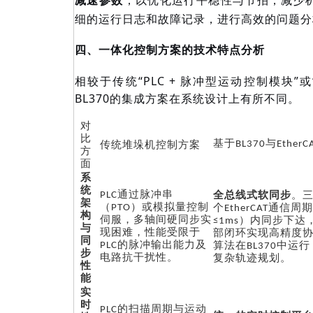
减速参数
细的运行日志和故障记录，进行高效的问题分
四、一体化控制方案的技术特点分析
相较于传统
“PLC + 脉冲型运动控制模块
BL370的集成方案在系统设计上有所不同。
对
比
基于
传统堆垛机控制方案
BL370与Ethe
方
面
系
统
全总线式软同步
。
PLC通过脉冲串
架
个
（PTO）或模拟量控制
EtherCAT通信
构
伺服，多轴间硬同步实
≤1ms）内同步下
与
现困难，性能受限于
部闭环实现高精度
同
PLC的脉冲输出能力及
算法在BL370中运
步
电路抗干扰性。
复杂轨迹规划。
性
能
实
时
PLC的扫描周期与运动