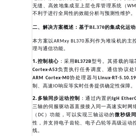
无缝、高效地集成至上层仓库管理系统（
W
不利于进行全局性的效能分析与预测性维护。
二、解决方案概述：基于
BL370的集成化运
本方案以
ARMxy BL370系列作为堆垛机
理与通信功能。
1.
控制核心
：采用
型号。其搭载的瑞
BL372B
负责执行任务调度、通信协议处
Cortex-A53
协处理器与
ARM Cortex-M0
Linux-RT-5.10.1
制、高速
IO响应等实时任务提供确定性保障。
2.
多轴同步运动控制
：通过内置的
IgH Ethe
三轴的伺服驱动器直接接入同一高速实时网
微秒级
（DC）功能，可以实现三轴运动的
性，并支持电子齿轮、电子凸轮等高级运动
线。