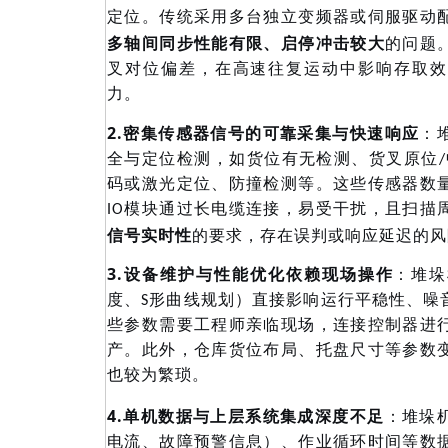
定位。传统采用多台独立变频器或伺服驱动
多轴间同步性能有限、启停冲击较大
的问题
叉对位偏差，在高速往复运动中影响存取效
力。
2.
密集传感器信号的可靠采集与快速响应
：
全与定位检测，如货位有无检测、货叉原位
码或激光定位、防撞检测等。这些传感器数
IO模块通过长电缆连接，易受干扰，且扫描
信号实时性
的要求，存在误判或响应延迟的风
3.
设备维护与性能优化依赖现场操作
：堆垛
度、
S形曲线规划）直接影响运行平稳性、噪
些参数需要工程师亲临现场，连接控制器进
产。此外，仓库货位布局、托盘尺寸等参数
也较为繁琐。
4.
单机数据与上层系统集成深度不足
：堆垛
电流、故障预警信息）、作业循环时间等数