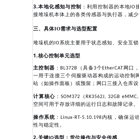
3.
本地化感知与控制
：利用控制器的本地
I
接堆垛机本体上的各类传感器与执行器，减少
三、具体
IO需求与选型配置
堆垛机的
IO系统主要用于状态感知、安全互
1.
核心控制单元选型
主控制器
：
BL372B（具备3个EtherCAT
一用于连接三个伺服驱动器构成的运动控制网
站（如操作面板）或预留；网口三接入仓库设
计算核心
：
SOM372（RK3562J, 32GB eM
空间可用于存放详细的运行日志和故障记录。
操作系统
：
Linux-RT-5.10.198内核
性与稳定性。
2.
关键
IO选型：货位操作与安全传感