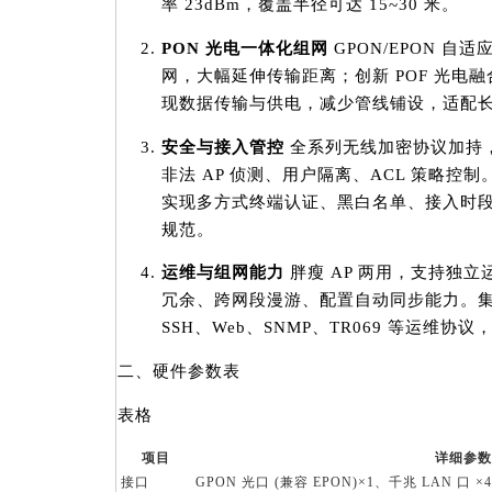
率 23dBm，覆盖半径可达 15~30 米。
PON 光电一体化组网
GPON/EPON 自适
网，大幅延伸传输距离；创新 POF 光电
现数据传输与供电，减少管线铺设，适配
安全与接入管控
全系列无线加密协议加持
非法 AP 侦测、用户隔离、ACL 策略控制
实现多方式终端认证、黑白名单、接入时
规范。
运维与组网能力
胖瘦 AP 两用，支持独立运
冗余、跨网段漫游、配置自动同步能力。集成丰
SSH、Web、SNMP、TR069 等运维
二、硬件参数表
表格
项目
详细参数
接口
GPON 光口 (兼容 EPON)×1、千兆 LAN 口 ×