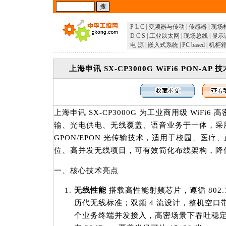
P L C
|
变频器与传动
|
传感器
|
现场
D C S
|
工业以太网
|
现场总线
|
显示
电 源
|
嵌入式系统
|
PC based
|
机柜
上海申讯 SX-CP3000G WiFi6 PON-
上海申讯 SX-CP3000G 为工业商用级 WiFi6 
输、光电供电、无线覆盖、语音业务于一体，采
GPON/EPON 光传输技术，适用于校园、医
位、高并发无线项目，可有效简化布线架构，降
一、核心技术亮点
无线性能
搭载高性能射频芯片，遵循 802.1
历代无线标准；双频 4 流设计，整机空口带宽 
个业务终端并发接入，高密场景下吞吐稳