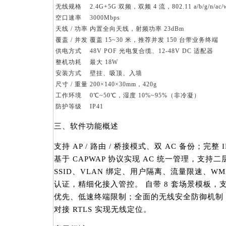
无线规格
2.4G+5G 双频，双频 4 流，802.11 a/b/g/n/ac/w
空口速率
3000Mbps
天线 / 功率
内置全向天线，射频功率 23dBm
覆盖 / 并发
覆盖 15~30 米，推荐并发 150 台带业务终端
供电方式
48V POF 光电复合缆、12-48V DC 适配器
整机功耗
最大 18W
安装方式
壁挂、吸顶、入墙
尺寸 / 重量
200×140×30mm，420g
工作环境
0℃~50℃，湿度 10%~95%（非冷凝）
防护等级
IP41
三、软件功能概述
支持 AP / 路由 / 桥接模式、双 AC 备份；完
基于 CAPWAP 协议实现 AC 统一管理，支持二层
SSID、VLAN 绑定、用户隔离、流量限速、WMM
认证，精细化接入管控。 自带 8 套场景模板，
优先、低速终端限制；全面的无线安全防御机制，可
对接 RTLS 实现无线定位。