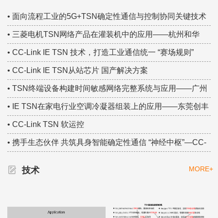
TSN技术创新案例！
• 面向流程工业的5G+TSN确定性通信与控制协同关键技术
研究——中国移动集团研究院 TSN技术大赛集锦
• 三菱电机TSN网络产品在灌装机中的应用——杭州和华
TSN技术大赛集锦
• CC-Link IE TSN 技术，打造工业通信统一 “赛场规则”
• CC-Link IE TSN从站芯片 国产解决方案
• TSN终端设备构建时间敏感网络完整系统与应用——广州
虹科 TSN技术大赛集锦
• IE TSN在家电行业空调冷凝器组装上的应用——东莞创丰
TSN技术大赛集锦
• CC-Link TSN 软运控
• 携手生态伙伴 共筑具身智能确定性通信 “神经中枢”—CC-
Link IE TSN
MORE+
技术