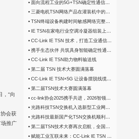
▪ 面向流程工业的5G+TSN确定性通信与控制协同关键技术研究——中国移动集团研究院 TSN技术大赛集锦
▪ 三菱电机TSN网络产品在灌装机中的应用——杭州和华 TSN技术大赛集锦
▪ TSN终端设备构建时间敏感网络完整系统与应用——广州虹科 TSN技术大赛集锦
▪ IE TSN在家电行业空调冷凝器组装上的应用——东莞创丰 TSN技术大赛集锦
▪ CC-Link IE TSN 技术，打造工业通信统一 “赛场规则”
▪ 携手生态伙伴 共筑具身智能确定性通信 “神经中枢”—CC-Link IE TSN
▪ CC-Link IE TSN助力物料输送线
▪ 第二届 TSN 技术大赛圆满落幕
▪ CC-Link IE TSN×5G 让设备摆脱线缆束缚
▪ 第二届TSN技术大赛圆满落幕
，“向
▪ cc-link协会2025携手共进，2026智领未来
▪ 光路科技TSN交换机入选新型工业网络产业链名录
k协会获
▪ 光路科技最新国产化TSN交换机顺利完成自主可控测试
市场推广
▪ 第二届TSN技术大赛再次启航，全国征集TSN技术创新案例！
▪ 赋能工业互联未来：CC-Link IE TSN 通信培训圆满收官！