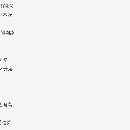
T的深
到本次
T的网络
速控
化开发
数据高
通信周