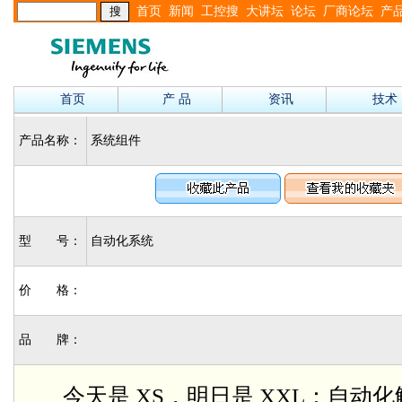
首页
新闻
工控搜
大讲坛
论坛
厂商论坛
产
首页
产 品
资讯
技术
产品名称：
系统组件
型 号：
自动化系统
价 格：
品 牌：
今天是 XS，明日是 XXL：自动