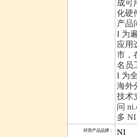
成可用
化硬
产品
I 为
应用
市，在
名员
I 
海外
技术
问 ni
多 
NI
经营产品品牌
：