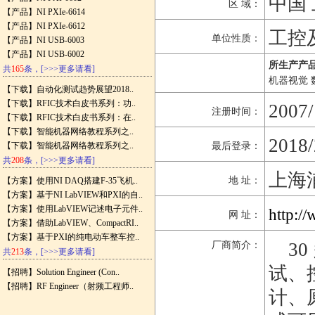
中国 
区 域：
【产品】
NI PXIe-6614
【产品】
NI PXIe-6612
工控
单位性质：
【产品】
NI USB-6003
【产品】
NI USB-6002
所生产产品
共
165
条，
[>>>更多请看]
机器视觉 
【下载】
自动化测试趋势展望2018..
【下载】
RFIC技术白皮书系列：功..
2007/
注册时间：
【下载】
RFIC技术白皮书系列：在..
【下载】
智能机器网络教程系列之..
2018/
【下载】
智能机器网络教程系列之..
最后登录：
共
208
条，
[>>>更多请看]
上海
地 址：
【方案】
使用NI DAQ搭建F-35飞机..
【方案】
基于NI LabVIEW和PXI的自..
【方案】
使用LabVIEW记述电子元件..
http:/
网 址：
【方案】
借助LabVIEW、CompactRI..
【方案】
基于PXI的纯电动车整车控..
30
厂商简介：
共
213
条，
[>>>更多请看]
试、
【招聘】
Solution Engineer (Con..
【招聘】
RF Engineer（射频工程师..
计、