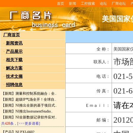
首页
新闻
工控搜索
论坛
厂商论坛
美国国家
厂商首页
·
新闻资讯
全 称：
美国国家仪
·
产品展示
市场
·
相关下载
联系人：
·
解决方案
021-
·
技术文摘
电 话：
·
招聘信息
021-
传 真：
【新闻】
测量和控制系统融合：全..
【新闻】
超级IP气场全开！全球自..
请在
【新闻】
NI推出全新的基于项目式..
Ｅｍａｉｌ：
【新闻】
NI推出InstrumentStudio..
【新闻】
NI全新数据记录软件应对..
2012
邮 编：
共
428
条，
[>>>更多请看]
【产品】
NI PXI-6602