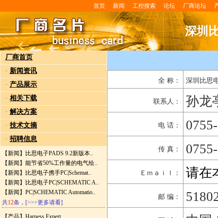
首页
新闻
工控搜索
论坛
厂商论坛
深圳
厂商首页
·
新闻资讯
全 称：
深圳比思
·
产品展示
孙龙
·
相关下载
联系人：
·
解决方案
0755
·
技术文摘
电 话：
·
招聘信息
0755
传 真：
【新闻】
比思电子PADS 9.2新版本..
【新闻】
能节省50%工作量的电气绘..
请在
【新闻】
比思电子携手PC|Schemat..
Ｅｍａｉｌ：
【新闻】
比思电子PC|SCHEMATIC A..
【新闻】
PC|SCHEMATIC Automatio..
5180
邮 编：
共
12
条，
[>>>更多请看]
【产品】
Harness Expert