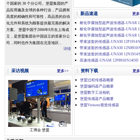
个国家的 38 个分公司。堡盟集团的产
品应用遍及全球的各种行业，产品拥有
新品速递
更多
高度的精确性和可靠性，高品质的自动
化元件和系统为顾客提供最完善的解决
方案。 堡盟中国于2006年9月在上海成
立，是堡盟集团在中国设立的首家分公
带束波套的传感器-UNAM 12P1914/S
司，同时也作为集团在北亚地区...
详情
高速传感器-UNAM 12P8910/S14OD
采访视频
资料下载
更多>>
更多
堡盟过程传感器概要
堡盟编码器产品概要
堡盟数字工业相机
堡盟传感器产品概要
堡盟Verisens视觉传感器
工博会 堡盟