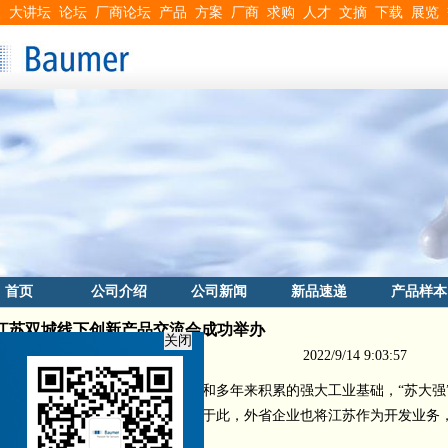
搜
大讲坛
论坛
厂商论坛
产品
方案
厂商
求购
人才
文摘
下载
展览
首页
公司介绍
公司新闻
新品速递
产品样本
江苏双城线下创新产品交流会成功举办
2022/9/14 9:03:57
关闭
之一，坐拥长三角优越的地理位置和多年来积累的强大工业基础，“苏大强
的持续发展也让众多优秀企业落户于此，外省企业也将江苏作为开发业务