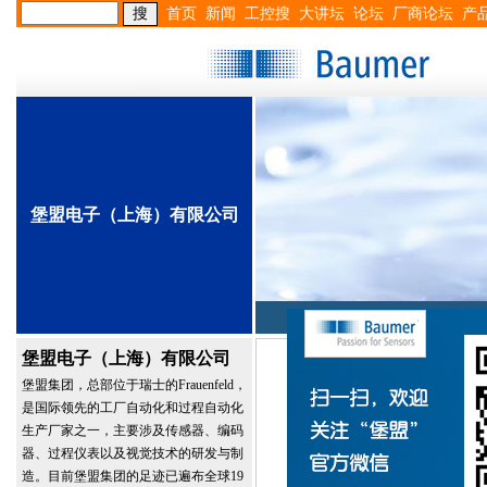
首页
新闻
工控搜
大讲坛
论坛
厂商论坛
产
堡盟电子（上海）有限公司
首页
公司介绍
堡盟电子（上海）有限公司
堡盟集团，总部位于瑞士的Frauenfeld，
是国际领先的工厂自动化和过程自动化
生产厂家之一，主要涉及传感器、编码
器、过程仪表以及视觉技术的研发与制
造。目前堡盟集团的足迹已遍布全球19