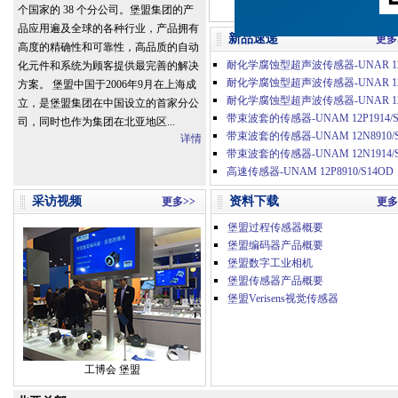
个国家的 38 个分公司。堡盟集团的产
品应用遍及全球的各种行业，产品拥有
新品速递
更多
高度的精确性和可靠性，高品质的自动
化元件和系统为顾客提供最完善的解决
方案。 堡盟中国于2006年9月在上海成
立，是堡盟集团在中国设立的首家分公
带束波套的传感器-UNAM 12P1914/S
司，同时也作为集团在北亚地区...
详情
高速传感器-UNAM 12P8910/S14OD
采访视频
资料下载
更多>>
更多
堡盟过程传感器概要
堡盟编码器产品概要
堡盟数字工业相机
堡盟传感器产品概要
堡盟Verisens视觉传感器
工博会 堡盟