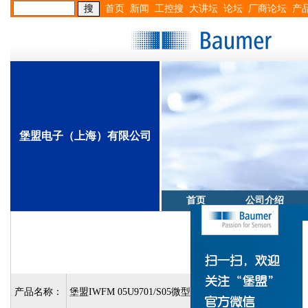
首页
新闻
工控搜
大讲坛
论坛
厂商论坛
产
堡盟电子（上海）有限公司
首页
公司介绍
产品名称：
堡盟IWFM 05U9701/S05微型传感器